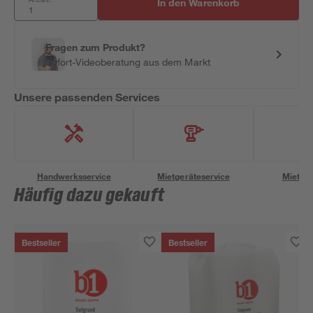
In den Warenkorb
Fragen zum Produkt?
Sofort-Videoberatung aus dem Markt
Unsere passenden Services
Handwerksservice
Mietgeräteservice
Miettra
Häufig dazu gekauft
Bestseller
Bestseller