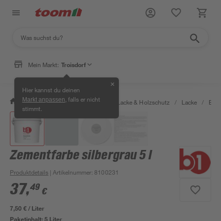
Mein Markt:
Troisdorf
✕
Hier kannst du deinen
, falls er nicht
Markt anpassen
/
Bauen & Renovieren
/
Farben, Lacke & Holzschutz
/
Lacke
/
Bod
stimmt.
Zementfarbe silbergrau 5 l
Produktdetails
| Artikelnummer
:
8100231
37
,
49
€
7,50 € / Liter
Paketinhalt:
5 Liter