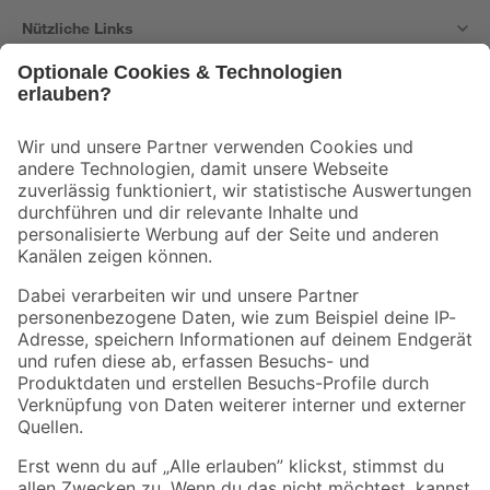
Nützliche Links
Bleib auf dem Laufenden mit unserem Newsletter
Der toom Newsletter: Keine Angebote und Aktionen mehr verpassen!
Zur Newsletter Anmeldung
Folge uns
Zahlungsarten
Versandarten
Sicher einkaufen