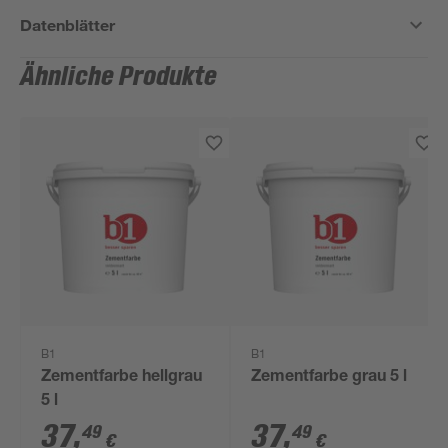
Datenblätter
Ähnliche Produkte
B1
B1
Zementfarbe hellgrau
Zementfarbe grau 5 l
5 l
37
,
37
,
49
49
€
€