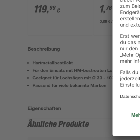
Professional' mit 2
119
,
1
,
99
78
€
€
Akkus, Tasche und
Zubehörset
0,89 € / Meter
Beschreibung
Hartmetallbestückt
Für den Einsatz mit HM-bestreuten Lochsägen
Geeignet für Lochsägen mit Ø 33 - 103 mm
Passend für viele bekannte Marken
Eigenschaften
Ähnliche Produkte