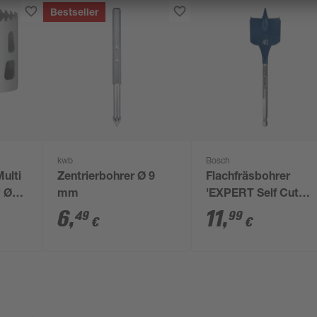
Bestseller
kwb
Bosch
ulti
Zentrierbohrer Ø 9
Flachfräsbohrer
' Ø
mm
'EXPERT Self Cut
Speed' 40 x 152 mm
6
,
11
,
49
99
€
€