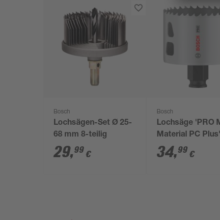
Bosch
Bosch
Lochsägen-Set Ø 25-
Lochsäge 'PRO M
68 mm 8-teilig
Material PC Plus
65 mm
29
,
34
,
99
99
€
€