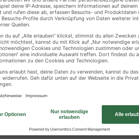
150X' 18 V 5,0 Ah mit
ohne Akku und
129
,
59
,
99
99
€
€
Akku und Ladegerät
Ladegerät
Der hartmetallbestückte Zentrierb
zusammen mit Lochsägen, die ebenf
140 mm ist er für Lochsägen mit 
kompatibel mit Geräten vieler be
und Metabo.