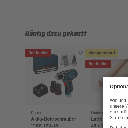
Häufig dazu gekauft
Bestseller
Mengenrabatt
Bestseller
Bosch
binderholz
Akku-Bohrschrauber
Latte sägerau 20
'GSR 12V-15
48 x 24 mm