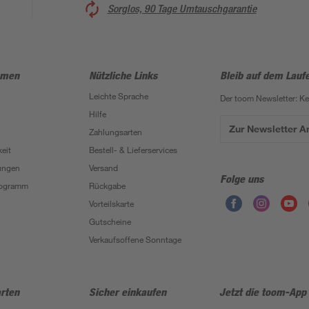
Sorglos, 90 Tage Umtauschgarantie
hmen
Nützliche Links
Bleib auf dem Lauf
Leichte Sprache
Der toom Newsletter: K
Hilfe
Zur Newsletter 
Zahlungsarten
eit
Bestell- & Lieferservices
ungen
Versand
Folge uns
Programm
Rückgabe
Vorteilskarte
Gutscheine
Verkaufsoffene Sonntage
rten
Sicher einkaufen
Jetzt die toom-App