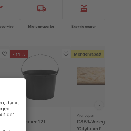
eservice
Miettransporter
Energie sparen
- 11 %
Mengenrabatt
Kronospan
Baueimer 12 l
OSB3-Verlegeplatte
'Cityboard'