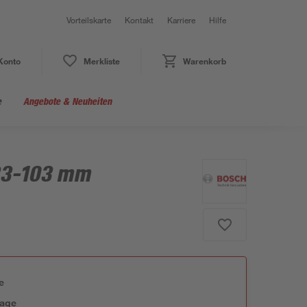
Vorteilskarte
Kontakt
Karriere
Hilfe
Konto
Merkliste
Warenkorb
e
Angebote & Neuheiten
33-103 mm
e
tage