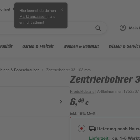
öffnet
✕
Hier kannst du deinen
, falls
Markt anpassen
er nicht stimmt.
Mein 
Sanitär
Garten & Freizeit
Wohnen & Haushalt
Wissen & Servic
hinen & Bohrschrauber
/
Zentrierbohrer 33-103 mm
Zentrierbohrer 
Produktdetails
| Artikelnummer
:
1752267
6
,
49
€
inkl. 19% MwSt.
Lieferung nach Haus
Lieferzeit:
ca. 1-3 Werk