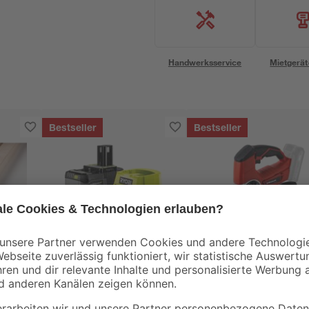
Handwerksservice
Mietgerät
Bestseller
Bestseller
Ryobi
Einhell
00 x
Akku-Starter-Set
Akku-Stichsäge 'TE-
'ONE+ HP RC18120-
JS 18/80 Li-Solo'