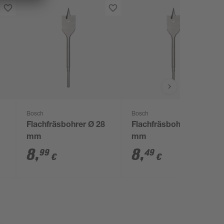
Bosch
Bosch
Flachfräsbohrer Ø 28
Flachfräsbohrer Ø 24
mm
mm
8
,
8
,
99
49
€
€