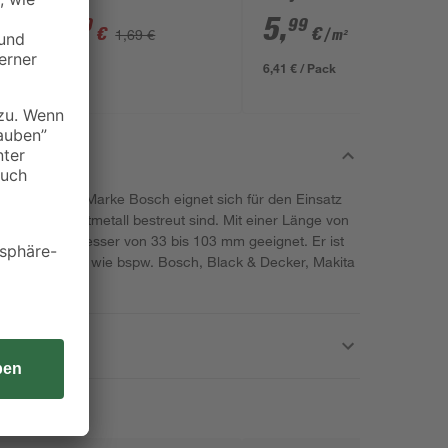
ungeschliffen 1690 x
1
,
5
,
49
99
€
€
1,69 €
/ m²
634 x 12 mm
6,41 € / Pack
ohrer von der Marke Bosch eignet sich für den Einsatz
alls mit Hartmetall bestreut sind. Mit einer Länge von
einem Durchmesser von 33 bis 103 mm geeignet. Er ist
kannter Marken wie bspw. Bosch, Black & Decker, Makita