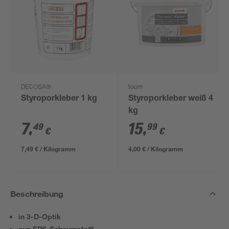
DECOSA®
toom
Styroporkleber 1 kg
Styroporkleber weiß 4
kg
7
,
15
,
49
99
€
€
7,49 € / Kilogramm
4,00 € / Kilogramm
Beschreibung
in 3-D-Optik
aus EPS-Schaumstoff