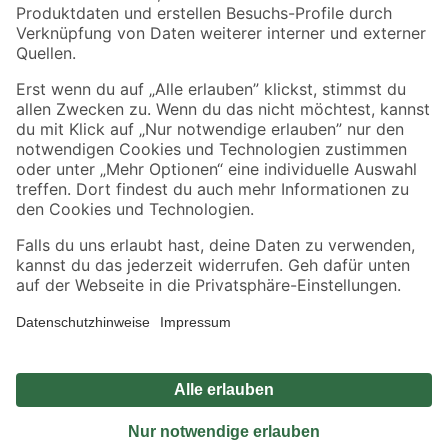
Sicher einkaufen
Jetzt die toom-App herunterladen
Alle Preisangaben in EUR inkl. gesetzl. MwSt.. Die dargestellten Angebote sind unter
Umständen nicht in allen Märkten verfügbar. Die angegebenen Verfügbarkeiten beziehen
sich auf den unter "Mein Markt" ausgewählten toom Baumarkt. Alle Angebote und
Produkte nur solange der Vorrat reicht.
*Paketversand ab 59 € versandkostenfrei, gilt nicht für Artikel mit Speditionsversand, hier
fallen zusätzliche Versandkosten an.
Datenschutz
Privatsphäre
Impressum
AGB
Nutzungsbedingungen
Widerrufsrecht
Vertrag widerrufen
Barrierefreiheit