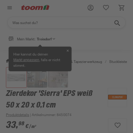
Mein Markt:
Troisdorf
✕
Hier kannst du deinen
, falls er nicht
Markt anpassen
/
Wohnen & Haushalt
/
Tapeten & Tapezierwerkzeug
/
Stuckleisten, Z
stimmt.
Zierdekor 'Sierra' EPS weiß
50 x 20 x 0,1 cm
Produktdetails
| Artikelnummer
:
8450074
33
,
98
€
/ m²