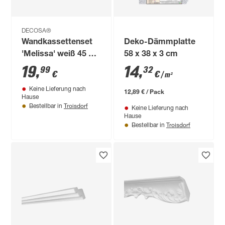
DECOSA®
Wandkassettenset
Deko-Dämmplatte
'Melissa' weiß 45 x
58 x 38 x 3 cm
45 cm
19
,
14
,
99
32
€
€
/ m²
Keine Lieferung nach
12,89 € / Pack
Hause
Troisdorf
Bestellbar in
Keine Lieferung nach
Hause
Troisdorf
Bestellbar in