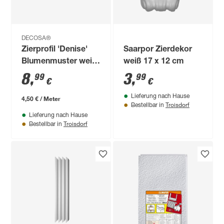
DECOSA®
Zierprofil 'Denise'
Saarpor Zierdekor
Blumenmuster weiß
weiß 17 x 12 cm
200 x 3,1 x 3,1 cm
8
,
3
,
99
99
€
€
Lieferung nach Hause
4,50 € / Meter
Troisdorf
Bestellbar in
Lieferung nach Hause
Troisdorf
Bestellbar in