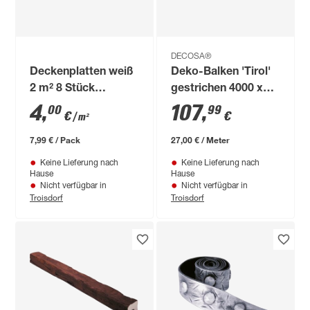
DECOSA®
Deckenplatten weiß
Deko-Balken 'Tirol'
2 m² 8 Stück
gestrichen 4000 x
"Valencia"
120 x 120 mm
4
,
107
,
00
99
€
€
/ m²
7,99 € / Pack
27,00 € / Meter
Keine Lieferung nach
Keine Lieferung nach
Hause
Hause
Nicht verfügbar in
Nicht verfügbar in
Troisdorf
Troisdorf