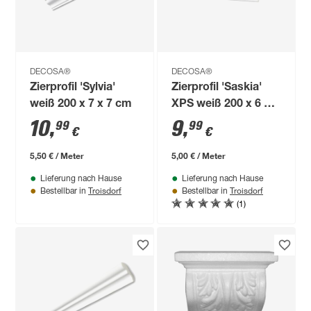
DECOSA®
DECOSA®
Zierprofil 'Sylvia'
Zierprofil 'Saskia'
weiß 200 x 7 x 7 cm
XPS weiß 200 x 6 x 1
cm
10
,
9
,
99
99
€
€
5,50 € / Meter
5,00 € / Meter
Lieferung nach Hause
Lieferung nach Hause
Troisdorf
Troisdorf
Bestellbar in
Bestellbar in
(1)