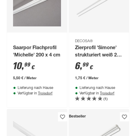
DECOSA®
Saarpor Flachprofil
Zierprofil 'Simone'
'Michelle' 200 x 4 cm
strukturiert weiß 200
x 3 x 3 cm 2 Stück
10
,
6
,
99
99
€
€
5,50 € / Meter
1,75 € / Meter
Lieferung nach Hause
Lieferung nach Hause
Troisdorf
Troisdorf
Verfügbar in
Verfügbar in
(1)
Bestseller