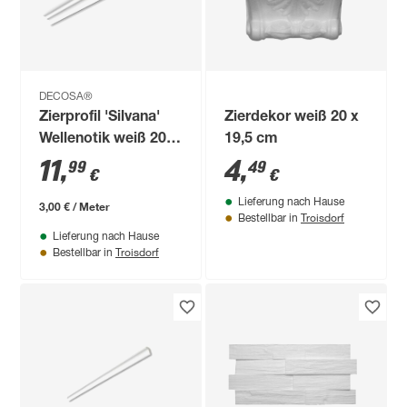
DECOSA®
Zierprofil 'Silvana'
Zierdekor weiß 20 x
Wellenotik weiß 200
19,5 cm
x 4 x 5 cm
11
,
4
,
99
49
€
€
Lieferung nach Hause
3,00 € / Meter
Troisdorf
Bestellbar in
Lieferung nach Hause
Troisdorf
Bestellbar in