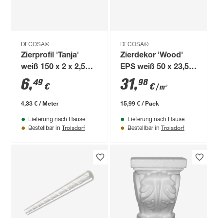
DECOSA®
DECOSA®
Zierprofil 'Tanja'
Zierdekor 'Wood'
weiß 150 x 2 x 2,5
EPS weiß 50 x 23,5 x
cm 4 Stück
0,1 cm
6
,
31
,
49
98
€
€
/ m²
4,33 € / Meter
15,99 € / Pack
Lieferung nach Hause
Lieferung nach Hause
Troisdorf
Troisdorf
Bestellbar in
Bestellbar in