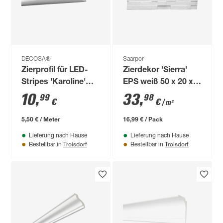
DECOSA®
Saarpor
Zierprofil für LED-
Zierdekor 'Sierra'
Stripes 'Karoline'
EPS weiß 50 x 20 x
EPS weiß 200 x 6,5
0,1 cm
10
,
33
,
99
98
€
€
/ m²
cm
5,50 € / Meter
16,99 € / Pack
Lieferung nach Hause
Lieferung nach Hause
Troisdorf
Troisdorf
Bestellbar in
Bestellbar in