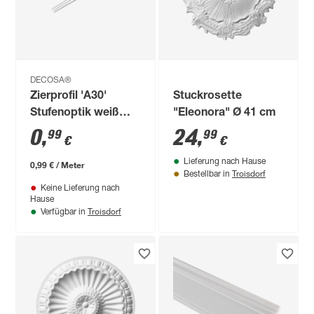
DECOSA®
Zierprofil 'A30'
Stuckrosette
Stufenoptik weiß
"Eleonora" Ø 41 cm
100 x 2 x 3 cm
0
,
24
,
99
99
€
€
Lieferung nach Hause
0,99 € / Meter
Troisdorf
Bestellbar in
Keine Lieferung nach
Hause
Troisdorf
Verfügbar in