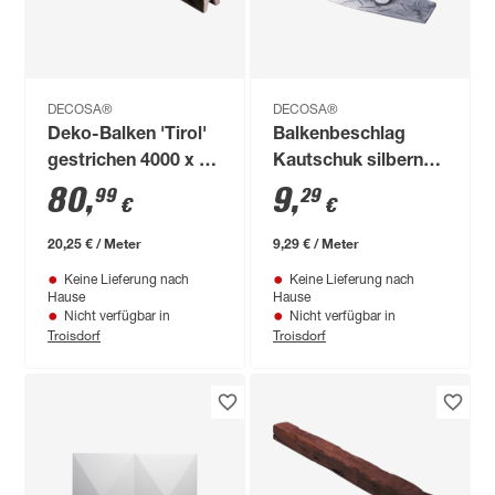
DECOSA®
DECOSA®
Deko-Balken 'Tirol'
Balkenbeschlag
gestrichen 4000 x 90
Kautschuk silbern
x 60 mm
100 x 4 x 0,2 cm
80
,
9
,
99
29
€
€
20,25 € / Meter
9,29 € / Meter
Keine Lieferung nach
Keine Lieferung nach
Hause
Hause
Nicht verfügbar in
Nicht verfügbar in
Troisdorf
Troisdorf