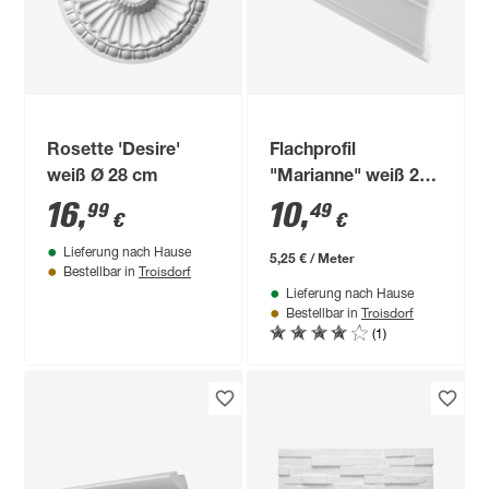
Rosette 'Desire'
Flachprofil
weiß Ø 28 cm
"Marianne" weiß 200
x 4,8 cm
16
,
10
,
99
49
€
€
Lieferung nach Hause
5,25 € / Meter
Troisdorf
Bestellbar in
Lieferung nach Hause
Troisdorf
Bestellbar in
(1)