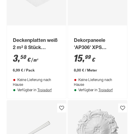
Deckenplatten weiß
Dekorpaneele
2 m² 8 Stück
'AP306' XPS
"Hamburg"
lichtgrau 100 x 16,5
3
,
15
,
50
99
€
€
/ m²
x 0,4 cm
6,99 € / Pack
8,00 € / Meter
Keine Lieferung nach
Keine Lieferung nach
Hause
Hause
Troisdorf
Troisdorf
Verfügbar in
Verfügbar in