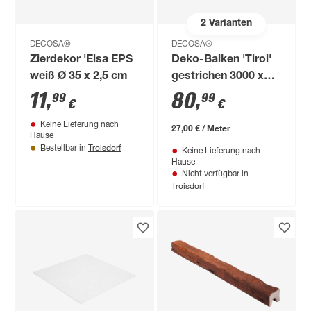
2
Varianten
DECOSA®
DECOSA®
Zierdekor 'Elsa EPS
Deko-Balken 'Tirol'
weiß Ø 35 x 2,5 cm
gestrichen 3000 x
120 x 120 mm
11
,
80
,
99
99
€
€
Keine Lieferung nach
27,00 € / Meter
Hause
Troisdorf
Bestellbar in
Keine Lieferung nach
Hause
Nicht verfügbar in
Troisdorf