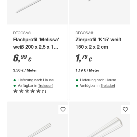
DECOSA®
DECOSA®
Flachprofil 'Melissa'
Zierprofil 'K15' weiß
weiß 200 x 2,5 x 1
150 x 2 x 2 cm
cm
6
,
1
,
99
79
€
€
3,50 € / Meter
1,19 € / Meter
Lieferung nach Hause
Lieferung nach Hause
Troisdorf
Troisdorf
Verfügbar in
Verfügbar in
(1)