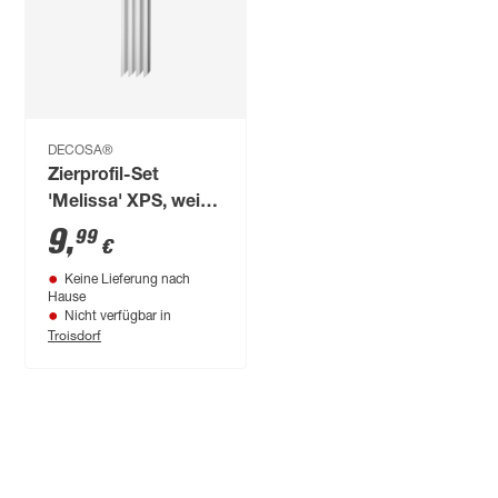
DECOSA®
Zierprofil-Set
'Melissa' XPS, weiß,
45 x 2,5 x 1,3 cm, 4-
9
,
99
€
teilig
Keine Lieferung nach
Hause
Nicht verfügbar in
Troisdorf