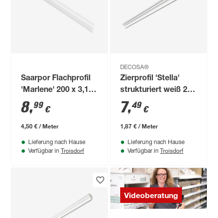
DECOSA®
Saarpor Flachprofil
Zierprofil 'Stella'
'Marlene' 200 x 3,1
strukturiert weiß 200
cm
x 3,5 x 3,2 cm 2
8
,
7
,
99
49
€
€
Stück
4,50 € / Meter
1,87 € / Meter
Lieferung nach Hause
Lieferung nach Hause
Troisdorf
Troisdorf
Verfügbar in
Verfügbar in
Videoberatung