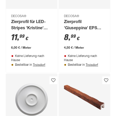
DECOSA®
DECOSA®
Zierprofil für LED-
Zierprofil
Stripes 'Kristine'
'Giuseppina' EPS
EPS weiß 200 x 6,5
weiß 200 x 8,5 x 5,5
11
,
8
,
99
99
€
€
cm
cm
6,00 € / Meter
4,50 € / Meter
Keine Lieferung nach
Keine Lieferung nach
Hause
Hause
Troisdorf
Troisdorf
Bestellbar in
Bestellbar in