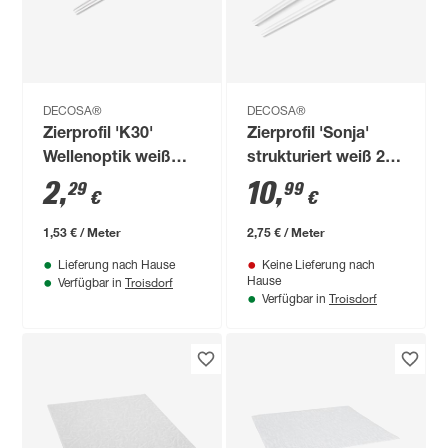
DECOSA®
DECOSA®
Zierprofil 'K30'
Zierprofil 'Sonja'
Wellenoptik weiß
strukturiert weiß 200
150 x 2 x 3 cm
x 5 x 5 cm 2 Stück
2
,
10
,
29
99
€
€
1,53 € / Meter
2,75 € / Meter
Lieferung nach Hause
Keine Lieferung nach
Troisdorf
Hause
Verfügbar in
Troisdorf
Verfügbar in