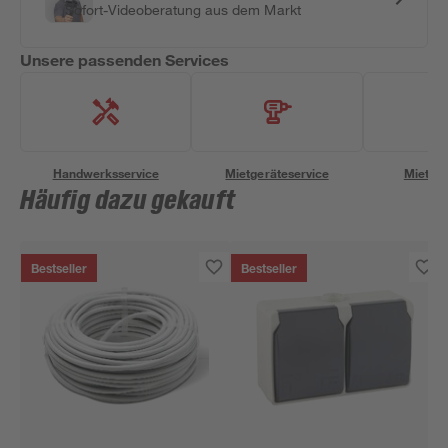
Sofort-Videoberatung aus dem Markt
Unsere passenden Services
Handwerksservice
Mietgeräteservice
Miettra
Häufig dazu gekauft
Bestseller
Bestseller