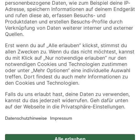
Zahlungsarten
Versandarten
Sicher einkaufen
Jetzt die toom-App herunterladen
Alle Preisangaben in EUR inkl. gesetzl. MwSt.. Die dargestellten Angebote sind unter
Umständen nicht in allen Märkten verfügbar. Die angegebenen Verfügbarkeiten beziehen
sich auf den unter "Mein Markt" ausgewählten toom Baumarkt. Alle Angebote und
Produkte nur solange der Vorrat reicht.
*Paketversand ab 59 € versandkostenfrei, gilt nicht für Artikel mit Speditionsversand, hier
fallen zusätzliche Versandkosten an.
Datenschutz
Privatsphäre
Impressum
AGB