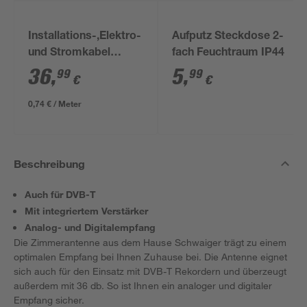
Installations-,Elektro-
Aufputz Steckdose 2-
und Stromkabel
fach Feuchtraum IP44
NYM-J 3x1,5mm² 50
36
,
5
,
99
99
€
€
m
0,74 € / Meter
Beschreibung
Auch für DVB-T
Mit integriertem Verstärker
Analog- und Digitalempfang
Die Zimmerantenne aus dem Hause Schwaiger trägt zu einem
optimalen Empfang bei Ihnen Zuhause bei. Die Antenne eignet
sich auch für den Einsatz mit DVB-T Rekordern und überzeugt
außerdem mit 36 db. So ist Ihnen ein analoger und digitaler
Empfang sicher.