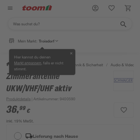
Mein Markt:
Troisdorf
✕
Hier kannst du deinen
, falls er nicht
Markt anpassen
/
Bauen & Renovieren
/
Haustechnik & Sicherheit
/
Audio & Video
/
stimmt.
Zimmerantenne
UKW/VHF/UHF aktiv
Produktdetails
| Artikelnummer
:
9400590
36
,
99
€
inkl. 19% MwSt.
Lieferung nach Hause