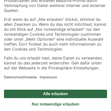
Sicher einkaufen
Jetzt die toom-App herunterladen
Alle Preisangaben in EUR inkl. gesetzl. MwSt.. Die dargestellten Angebote sind unter
Umständen nicht in allen Märkten verfügbar. Die angegebenen Verfügbarkeiten beziehen
sich auf den unter "Mein Markt" ausgewählten toom Baumarkt. Alle Angebote und
Produkte nur solange der Vorrat reicht.
*Paketversand ab 59 € versandkostenfrei, gilt nicht für Artikel mit Speditionsversand, hier
fallen zusätzliche Versandkosten an.
Datenschutz
Privatsphäre
Impressum
AGB
Nutzungsbedingungen
Widerrufsrecht
Vertrag widerrufen
Barrierefreiheit