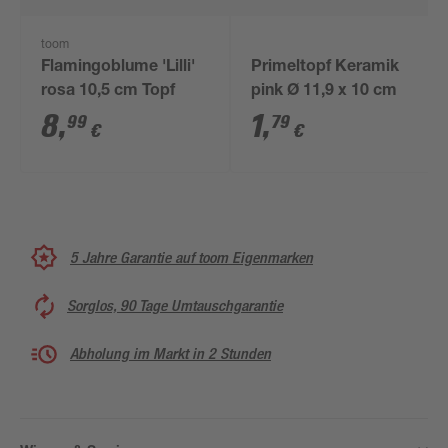
toom
Flamingoblume 'Lilli'
Primeltopf Keramik
rosa 10,5 cm Topf
pink Ø 11,9 x 10 cm
8
,
1
,
99
79
€
€
5 Jahre Garantie auf toom Eigenmarken
Sorglos, 90 Tage Umtauschgarantie
Abholung im Markt in 2 Stunden