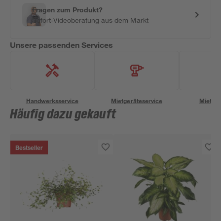
Fragen zum Produkt?
Sofort-Videoberatung aus dem Markt
Unsere passenden Services
Handwerksservice
Mietgeräteservice
Miettra
Häufig dazu gekauft
Bestseller