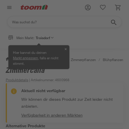
Mein Markt:
Troisdorf
✕
Hier kannst du deinen
, falls er nicht
Markt anpassen
/
Garten & Freizeit
/
Pflanzen
/
Zimmerpflanzen
/
Blühpflanzen
/
stimmt.
Zimmercalla
Produktdetails
| Artikelnummer
:
4600968
Aktuell nicht verfügbar
Wir können dir dieses Produkt zur Zeit leider nicht
anbieten.
Verfügbarkeit in anderen Märkten
Alternative Produkte