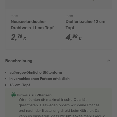
toom
toom
Neuseeländischer
Dieffenbachie 12 cm
Drahtwein 11 cm Topf
Topf
2
,
4
,
79
99
€
€
Beschreibung
außergewöhnliche Blütenform
in verschiedenen Farben erhältlich
13-cm-Topf
Hinweis zu Pflanzen
Wir möchten dir maximal frische Qualität
garantieren. Deswegen ordern wir deine Pflanze
erst nach der Bestellung direkt beim Gärtner. Da
kann es passieren, dass wir um etwas mehr Geduld