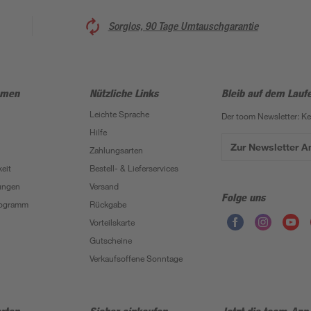
Sorglos, 90 Tage Umtauschgarantie
hmen
Nützliche Links
Bleib auf dem Lauf
Leichte Sprache
Der toom Newsletter: K
Hilfe
Zur Newsletter 
Zahlungsarten
eit
Bestell- & Lieferservices
ungen
Versand
Folge uns
Programm
Rückgabe
Vorteilskarte
Gutscheine
Verkaufsoffene Sonntage