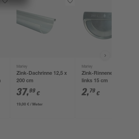
Marley
Marley
Zink-Dachrinne 12,5 x
Zink-Rinnenendstück
m
200 cm
links 15 cm
37
,
2
,
99
79
€
€
19,00 € / Meter