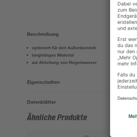
Beschreibung
optimiert für den Außenbereich
langlebiges Material
zur Ableitung von Regenwasser
Eigenschaften
Datenblätter
Ähnliche Produkte