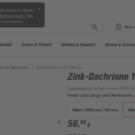
✕
ier kannst du deinen
, falls
Markt anpassen
r nicht stimmt.
Mein 
Sanitär
Garten & Freizeit
Wohnen & Haushalt
Wissen & Servic
runde Dachrinnen
/
Zink-Dachrinne 15 x 300 cm
Zink-Dachrinne 
Produktdetails
| Artikelnummer
:
3309724
Farbe und Länge und Nennweite 
Silber | 3000 mm | 125 mm
Sil
56
,
99
€