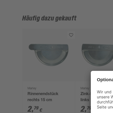
Häufig dazu gekauft
Marley
Marley
Rinnenendstück
Zink-Rinnenends
rechts 15 cm
links 15 cm
2
,
2
,
79
79
€
€