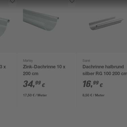
Marley
Sarei
3 x
Zink-Dachrinne 10 x
Dachrinne halbrund
200 cm
silber RG 100 200 c
34
,
16
,
99
99
€
€
17,50 € / Meter
8,50 € / Meter