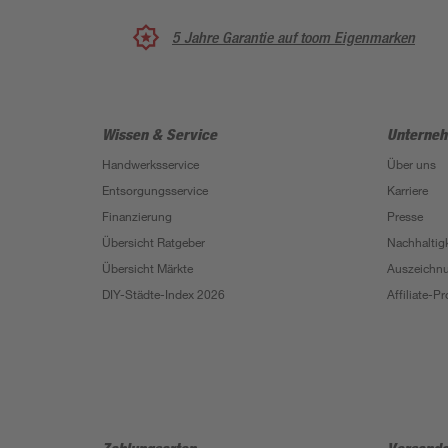
5 Jahre Garantie auf toom Eigenmarken
Wissen & Service
Unterne
Handwerksservice
Über uns
Entsorgungsservice
Karriere
Finanzierung
Presse
Übersicht Ratgeber
Nachhaltigk
Übersicht Märkte
Auszeichn
DIY-Städte-Index 2026
Affiliate-