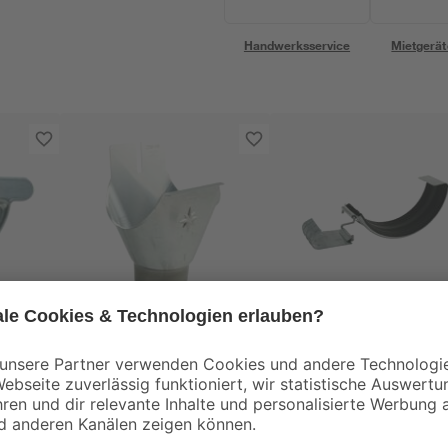
Handwerksservice
Mietgerät
Marley
Marley
tück
Stutzen 15 x 10 cm
Verbindungsschale 
cm
21
,
15
,
99
99
€
€