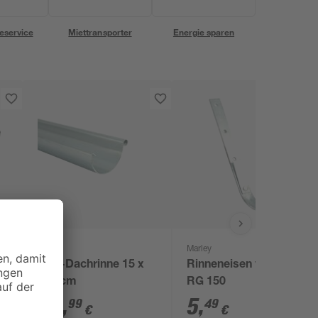
eservice
Miettransporter
Energie sparen
Marley
Marley
15
Zink-Dachrinne 15 x
Rinneneisen verzinkt
200 cm
RG 150
42
,
5
,
99
49
€
€