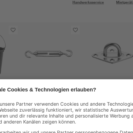
Handwerksservice
Mietgerät
Schneider
Schneider
Spannanker für
Halte-Öse für
Sonnensegel 150-218
Sonnensegel 65 x 40
mm
28 mm
7
,
7
,
99
99
€
€