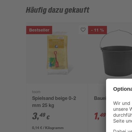
Häufig dazu gekauft
Bestseller
- 11 %
toom
Spielsand beige 0-2
Baueimer 12 l
mm 25 kg
3
,
1
,
49
49
€
€
1,69 €
0,14 € / Kilogramm