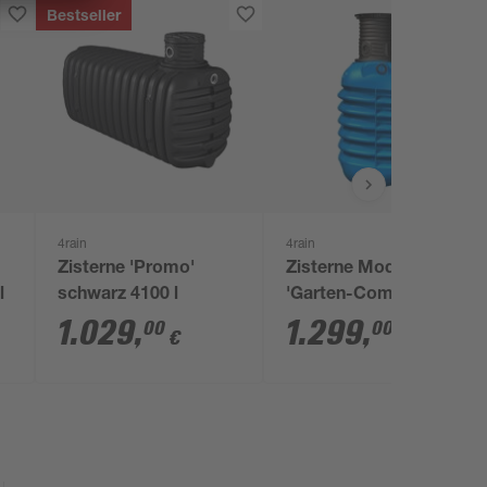
Bestseller
4rain
4rain
Zisterne 'Promo'
Zisterne Modularis
l
schwarz 4100 l
'Garten-Comfort' blau
2500 l
1.029
,
1.299
,
00
00
€
€