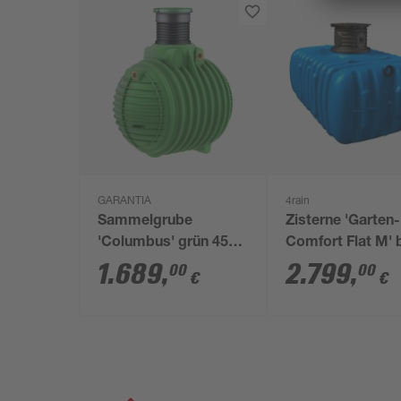
GARANTIA
4rain
Sammelgrube
Zisterne 'Garten-
'Columbus' grün 4500
Comfort Flat M' 
l
6000 l
1.689
,
2.799
,
00
00
€
€