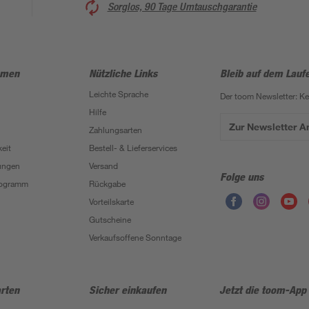
Sorglos, 90 Tage Umtauschgarantie
hmen
Nützliche Links
Bleib auf dem Lauf
Leichte Sprache
Der toom Newsletter: K
Hilfe
Zur Newsletter 
Zahlungsarten
eit
Bestell- & Lieferservices
ungen
Versand
Folge uns
Programm
Rückgabe
Vorteilskarte
Gutscheine
Verkaufsoffene Sonntage
rten
Sicher einkaufen
Jetzt die toom-App