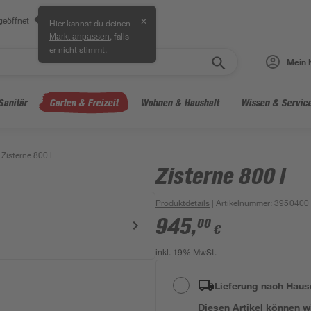
geöffnet
✕
Hier kannst du deinen
, falls
Markt anpassen
er nicht stimmt.
Mein 
Sanitär
Garten & Freizeit
Wohnen & Haushalt
Wissen & Servic
Zisterne 800 l
Zisterne 800 l
Produktdetails
| Artikelnummer
:
3950400
945
,
00
€
inkl. 19% MwSt.
Lieferung nach Haus
Diesen Artikel können wir