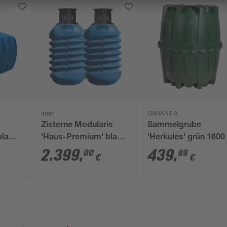
4rain
GARANTIA
Zisterne Modularis
Sammelgrube
blau
'Haus-Premium' blau
'Herkules' grün 1600 
5000 l 2 Stück
2.399
,
439
,
00
99
€
€