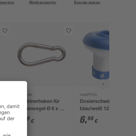
eservice
Miettransporter
Energie sparen
Schneider
mediPOOL
Karabinerhaken für
Dosierschwimmer
 x
Sonnensegel Ø 6 x 60
blau/weiß 12 x 12 cm,
mm
für 20 g Tabs
6
,
6
,
99
99
€
€