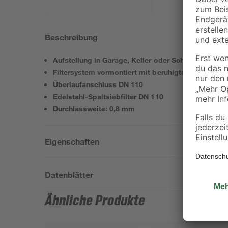
Beschreibung
Aufstellung in Garage, Keller oder Schuppen
Filtersystem vormontiert mit beruhigtem Zulauf un
Überlaufanschluss DN 110
Edelstahl-Spaltsiebfilter DN 110
Durchlassweite: 0,8 mm
Eigenschaften
Datenblätter
Ähnliche Produkte