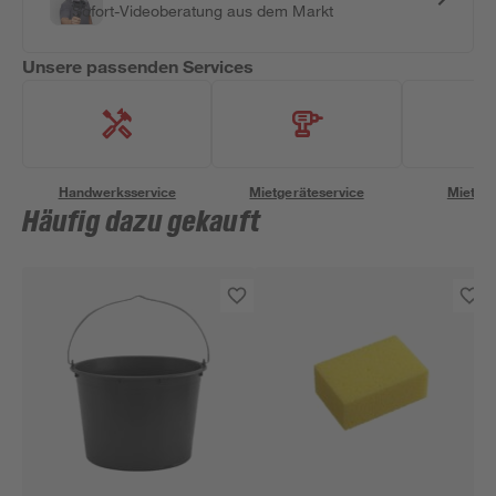
Sofort-Videoberatung aus dem Markt
Unsere passenden Services
Handwerksservice
Mietgeräteservice
Miettra
Häufig dazu gekauft