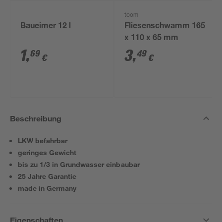
toom
Baueimer 12 l
Fliesenschwamm 165
x 110 x 65 mm
1
,
3
,
69
49
€
€
Beschreibung
LKW befahrbar
geringes Gewicht
bis zu 1/3 in Grundwasser einbaubar
25 Jahre Garantie
made in Germany
Eigenschaften