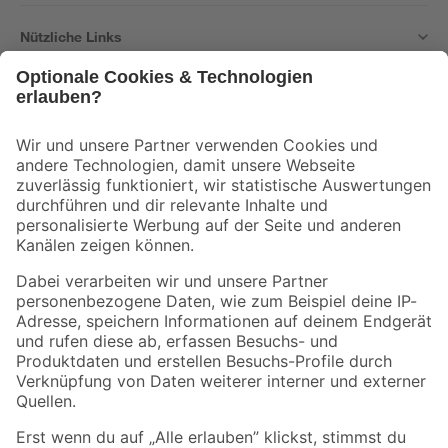
Nützliche Links
Bleib auf dem Laufenden mit unserem Newsletter
Der toom Newsletter: Keine Angebote und Aktionen mehr verpassen!
Zur Newsletter Anmeldung
Folge uns
Zahlungsarten
Versandarten
Sicher einkaufen