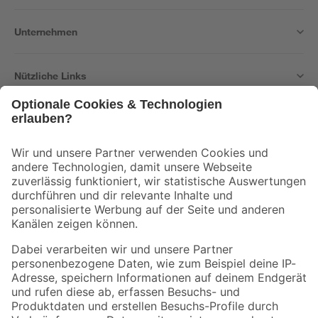
Unternehmen
Nützliche Links
Bleib auf dem Laufenden mit unserem Newsletter
Der toom Newsletter: Keine Angebote und Aktionen mehr verpassen!
Zur Newsletter Anmeldung
Folge uns
Zahlungsarten
Versandarten