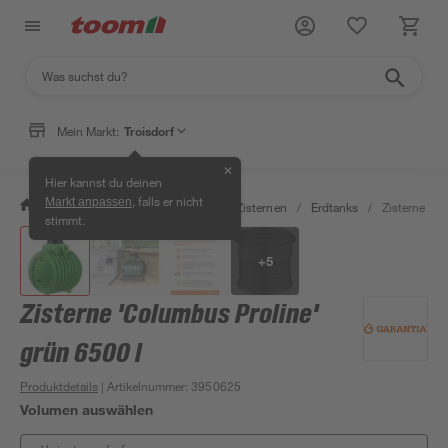
Mein Markt:
Troisdorf
✕
Hier kannst du deinen
, falls er nicht
Markt anpassen
/
Garten & Freizeit
/
Erdtanks & Zisternen
/
Erdtanks
/
Zisterne 'Co
stimmt.
+
5
Zisterne 'Columbus Proline'
grün 6500 l
Produktdetails
| Artikelnummer
:
3950625
Volumen auswählen