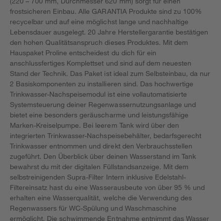
(220 – 700 mm, Durchmesser 620 mm) sorgt für einen
frostsicheren Einbau. Alle GARANTIA Produkte sind zu 100%
recycelbar und auf eine möglichst lange und nachhaltige
Lebensdauer ausgelegt. 20 Jahre Herstellergarantie bestätigen
den hohen Qualitätsanspruch dieses Produktes. Mit dem
Hauspaket Proline entscheidest du dich für ein
anschlussfertiges Komplettset und sind auf dem neuesten
Stand der Technik. Das Paket ist ideal zum Selbsteinbau, da nur
2 Basiskomponenten zu installieren sind. Das hochwertige
Trinkwasser-Nachspeisemodul ist eine vollautomatisierte
Systemsteuerung deiner Regenwassernutzungsanlage und
bietet eine besonders geräuscharme und leistungsfähige
Marken-Kreiselpumpe. Bei leerem Tank wird über den
integrierten Trinkwasser-Nachspeisebehälter, bedarfsgerecht
Trinkwasser entnommen und direkt den Verbrauchsstellen
zugeführt. Den Überblick über deinen Wasserstand im Tank
bewahrst du mit der digitalen Füllstandsanzeige. Mit dem
selbstreinigenden Supra-Filter Intern inklusive Edelstahl-
Filtereinsatz hast du eine Wasserausbeute von über 95 % und
erhalten eine Wasserqualität, welche die Verwendung des
Regenwassers für WC-Spülung und Waschmaschine
ermöglicht. Die schwimmende Entnahme entnimmt das Wasser