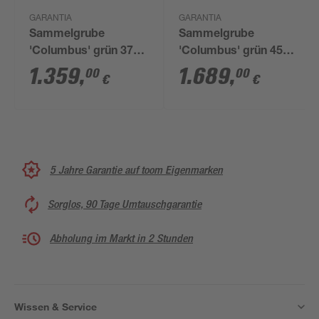
GARANTIA
GARANTIA
Sammelgrube
Sammelgrube
'Columbus' grün 3700
'Columbus' grün 4500
l
l
1.359
,
1.689
,
00
00
€
€
5 Jahre Garantie auf toom Eigenmarken
Sorglos, 90 Tage Umtauschgarantie
Abholung im Markt in 2 Stunden
Wissen & Service