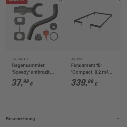
Bestseller
GARANTIA
Juliana
Regensammler
Fundament für
'Speedy' anthrazit
'Compact' 8,2 m²
inkl. Zubehör
Gewächshaus
37
,
339
,
99
99
€
€
Beschreibung