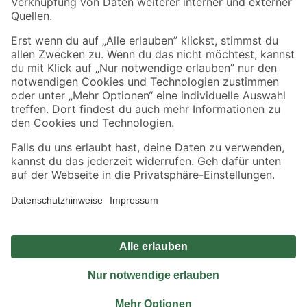
Sicher einkaufen
Jetzt die toom-App herunterladen
Alle Preisangaben in EUR inkl. gesetzl. MwSt.. Die dargestellten Angebote sind unter
Umständen nicht in allen Märkten verfügbar. Die angegebenen Verfügbarkeiten beziehen
sich auf den unter "Mein Markt" ausgewählten toom Baumarkt. Alle Angebote und
Produkte nur solange der Vorrat reicht.
*Paketversand ab 59 € versandkostenfrei, gilt nicht für Artikel mit Speditionsversand, hier
fallen zusätzliche Versandkosten an.
Datenschutz
Privatsphäre
Impressum
AGB
Nutzungsbedingungen
Widerrufsrecht
Vertrag widerrufen
Barrierefreiheit
© 2026 toom Baumarkt GmbH