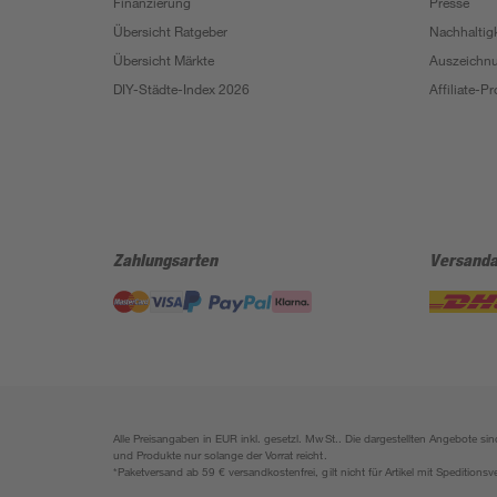
Finanzierung
Presse
Übersicht Ratgeber
Nachhaltigk
Übersicht Märkte
Auszeichn
DIY-Städte-Index 2026
Affiliate-
Zahlungsarten
Versanda
Alle Preisangaben in EUR inkl. gesetzl. MwSt.. Die dargestellten Angebote 
und Produkte nur solange der Vorrat reicht.
*Paketversand ab 59 € versandkostenfrei, gilt nicht für Artikel mit Speditionsv