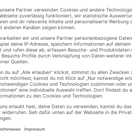
Bosch
Zisterne 'Mono'
ilig
Nass-/Trockensauger
schwarz 5000 l
"Professional" GAS
479
,
1.299
,
99
00
€
€
35 L SFC+
Bitte beachte die
Anlieferhinweise
Der Flachtank FLAT M hat ein Ges
Verbindungssystem ist der Tank fle
inklusive Tankdomsystem für den 
geliefert. Die flache Bauweise de
Garten und somit einen kostengün
ermöglicht ein leichtes Handling b
Lippendichtungen dienen zur schne
kürzbare Schachtverlängerung erm
Geländeoberkante. Zudem ist der 
variable Montage. Der robuste Kuns