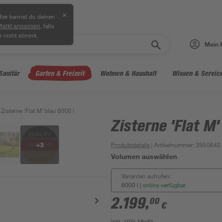
✕
ier kannst du deinen
, falls
Markt anpassen
r nicht stimmt.
Mein 
Sanitär
Garten & Freizeit
Wohnen & Haushalt
Wissen & Servic
Zisterne 'Flat M' blau 6000 l
Zisterne 'Flat M'
+
3
Produktdetails
| Artikelnummer
:
3950642
Volumen auswählen
Varianten aufrufen:
6000 l
|
online verfügbar
2.199
,
00
€