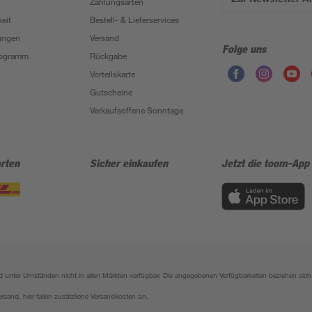
Zahlungsarten
eit
Bestell- & Lieferservices
ungen
Versand
Folge uns
Programm
Rückgabe
Vorteilskarte
Gutscheine
Verkaufsoffene Sonntage
rten
Sicher einkaufen
Jetzt die toom-App
sind unter Umständen nicht in allen Märkten verfügbar. Die angegebenen Verfügbarkeiten beziehen s
ersand, hier fallen zusätzliche Versandkosten an.