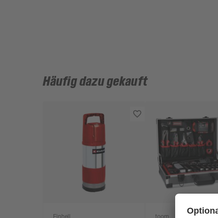
Häufig dazu gekauft
Einhell
toom