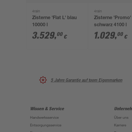
4rain
4rain
Zisterne 'Flat L' blau
Zisterne 'Promo'
10000 l
schwarz 4100 l
3.529
,
1.029
,
00
00
€
€
5 Jahre Garantie auf toom Eigenmarken
Wissen & Service
Unterne
Handwerksservice
Über uns
Entsorgungsservice
Karriere