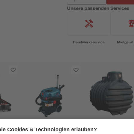
Unsere passenden Services
Handwerksservice
Mietgerät
Bosch
4rain