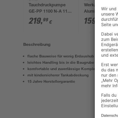
Tauchdruckpumpe
Werkzeugkoffer
GE-PP 1100 N-A 1100
Aluminium 131-te
W 6000 l/h
219
,
159
,
99
99
€
€
Beschreibung
flache Bauweise für wenig Erdaushub
leichtes Handling bis in die Baugrube
komfortable und zuverlässige Komplettlösung
mit kindersicherer Tankabdeckung
15 Jahre Herstellergarantie