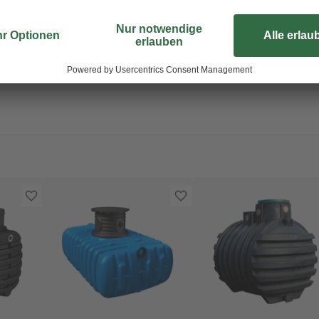
Sicherheit ist das FLAT Tanksyst
Nachhaltige Produkte - Behälterma