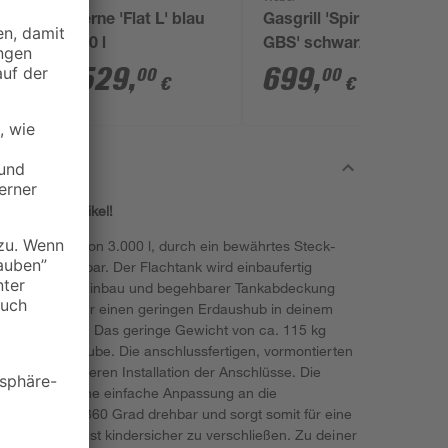
Zisterne 'Flat L' blau
Gasgrill 'Spirit E-425
10000 l
GBS' schwarz 123 x
117 x 68 cm
3.529
,
699
,
00
00
€
€
zu diesem Artikel!
amtvolumen von 3.000 l, durch ein bewährtes Steck-
xibel erweiterbar. Der Flachtank wird einbaufertig
frostsicheren Einbau und begehbarer Tankabdeckung
s Tanks sorgt für einen geringen Erdaushub in deinem
stigen Einbau. Das geringe Gewicht von ca. 115 kg
is in die Baugrube. Die anschlussfertigen, vormontierten
llen und sicheren Installation der Anschlüsse. Die
öglicht dir eine einfache Anpassung an die
Domschacht 360 Grad drehbar und sorgt somit für eine
tstoffdeckel ist kindersicher zu verschließen. Zu deiner