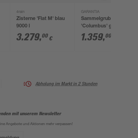
4rain
GARANTIA
Zisterne 'Flat M' blau
Sammelgrube
9000 l
'Columbus' grün 3700
l
3.279
,
1.359
,
00
00
€
€
Abholung im Markt in 2 Stunden
enden mit unserem Newsletter
eine Angebote und Aktionen mehr verpassen!
Anmeldung