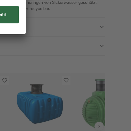
em gegen das Eindringen von Sickerwasser geschützt.
terial zu 100% recycelbar.