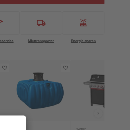
eservice
Miettransporter
Energie sparen
4rain
Weber