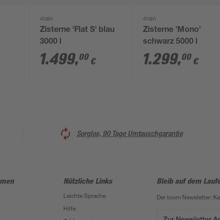
4rain
4rain
Zisterne 'Flat S' blau
Zisterne 'Mono'
3000 l
schwarz 5000 l
1.499
,
1.299
,
00
00
€
€
Sorglos, 90 Tage Umtauschgarantie
hmen
Nützliche Links
Bleib auf dem Lauf
Leichte Sprache
Der toom Newsletter: K
Hilfe
Zur Newsletter 