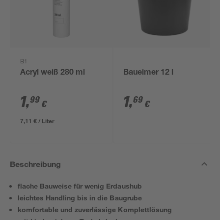
B1
Acryl weiß 280 ml
Baueimer 12 l
1
,
1
,
99
69
€
€
7,11 € / Liter
Beschreibung
flache Bauweise für wenig Erdaushub
leichtes Handling bis in die Baugrube
komfortable und zuverlässige Komplettlösung