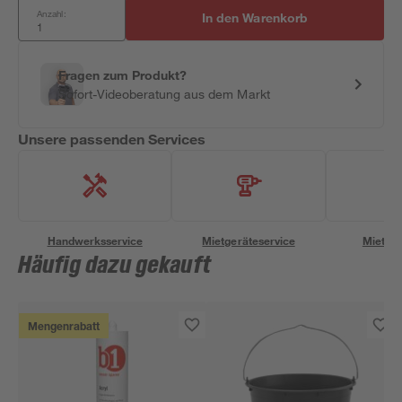
Anzahl:
In den Warenkorb
Fragen zum Produkt?
Sofort-Videoberatung aus dem Markt
Unsere passenden Services
Handwerksservice
Mietgeräteservice
Miettra
Häufig dazu gekauft
Mengenrabatt