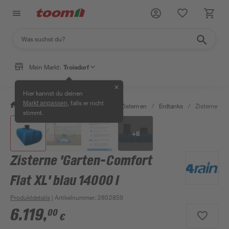
Mein Markt:
Troisdorf
✕
Hier kannst du deinen
, falls er nicht
Markt anpassen
/
Garten & Freizeit
/
Erdtanks & Zisternen
/
Erdtanks
/
Zisterne 'Ga
stimmt.
+
8
Zisterne 'Garten-Comfort
Flat XL' blau 14000 l
Produktdetails
| Artikelnummer
:
2802859
6.119
,
00
€