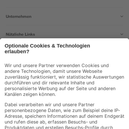
Unternehmen
Nützliche Links
Bleib auf dem Laufenden mit unserem Newsletter
Der toom Newsletter: Keine Angebote und Aktionen mehr verpassen!
Zur Newsletter Anmeldung
Folge uns
Zahlungsarten
Versandarten