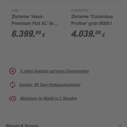
4rain
GARANTIA
Zisterne 'Haus-
Zisterne 'Columbus
Premium Flat XL' blau
Proline' grün 9000 l
14000 l
6.399
,
4.039
,
00
00
€
€
5 Jahre Garantie auf toom Eigenmarken
Sorglos, 90 Tage Umtauschgarantie
Abholung im Markt in 2 Stunden
Wissen & Service