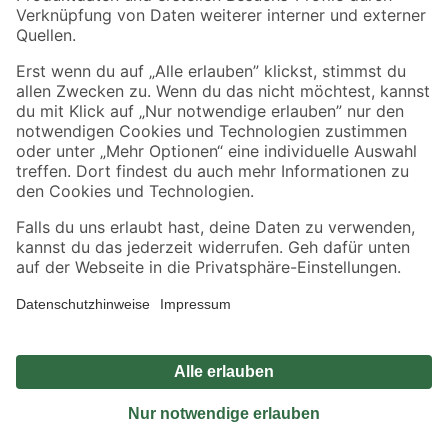
Sicher einkaufen
Jetzt die toom-App herunterladen
Alle Preisangaben in EUR inkl. gesetzl. MwSt.. Die dargestellten Angebote sind unter
Umständen nicht in allen Märkten verfügbar. Die angegebenen Verfügbarkeiten beziehen
sich auf den unter "Mein Markt" ausgewählten toom Baumarkt. Alle Angebote und
Produkte nur solange der Vorrat reicht.
*Paketversand ab 59 € versandkostenfrei, gilt nicht für Artikel mit Speditionsversand, hier
fallen zusätzliche Versandkosten an.
Datenschutz
Privatsphäre
Impressum
AGB
Nutzungsbedingungen
Widerrufsrecht
Vertrag widerrufen
Barrierefreiheit