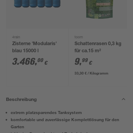
4rain
toom
Zisterne 'Modularis'
Schattenrasen 0,3 kg
blau 15000 l
für ca.15 m²
3.466
,
9
,
00
99
€
€
33,30 € / Kilogramm
Beschreibung
extrem platzsparendes Tanksystem
komfortable und zuverlässige Komplettlösung für den
Garten