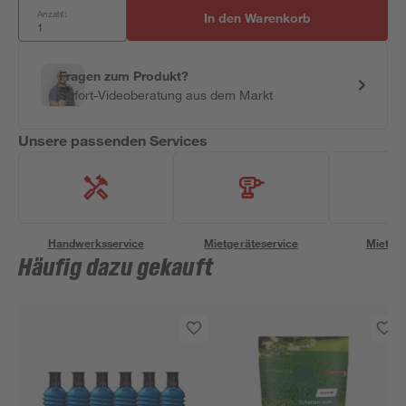
Anzahl:
In den Warenkorb
Fragen zum Produkt?
Sofort-Videoberatung aus dem Markt
Unsere passenden Services
Handwerksservice
Mietgeräteservice
Miettra
Häufig dazu gekauft