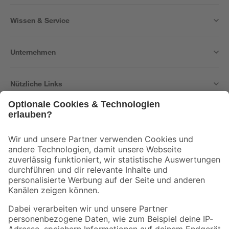
Wissen & Service
Unternehmen
Nützliche Links
Bleib auf dem Laufenden mit unserem Newsletter
Der toom Newsletter: Keine Angebote und Aktionen mehr verpassen!
Zur Newsletter Anmeldung
Folge uns