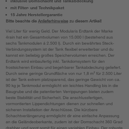
inklusive Domschacht und Tankabdeckung
mit Filter- und Technikpaket
15 Jahre Herstellergarantie
Bitte beachte die
Anlieferhinweise
zu diesem Artikel!
Viel Liter für wenig Geld. Der Modularis Erdtank der Marke
4rain hat ein Gesamtvolumen von 15.000 l (bestehend aus
sechs Tankmodulen á 2.500 l). Durch ein bewährtes Steck-
Verbindungssystem ist der Tank flexibel erweiterbar und du
kannst ein beliebig großes Speichervolumen erreichen. Der
Erdtank wird einbaufertig inkl. Tankdomsystem für den
frostsicheren Einbau und begehbarer Tankabdeckung geliefert.
Durch seine geringe Grundfläche von nur 1,8 m² für 2.500 Liter
ist der Tank extrem platzsparend, das geringe Gewicht von ca.
90 kg je Tankmodul ermöglicht ein leichtes Handling bis in die
Baugrube und die patentierten Verrippungen bieten zudem
beste Stabilität und Sicherheit. Die anschlussfertigen,
vormontierten Lippendichtungen dienen zur schnellen und
sicheren Installation der Anschlüsse. Die kürzbare
Schachtverlängerung ermöglicht dir eine einfache Anpassung
an die Geländeoberkante, zudem ist der Domschacht 360 Grad
drehbar und sorgt somit für einen variablen Einbau. Der robuste