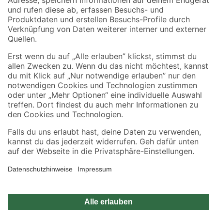
Zahlungsarten
Versandarten
Sicher einkaufen
Jetzt die toom-App herunterladen
Alle Preisangaben in EUR inkl. gesetzl. MwSt.. Die dargestellten Angebote sind unter
Umständen nicht in allen Märkten verfügbar. Die angegebenen Verfügbarkeiten beziehen
sich auf den unter "Mein Markt" ausgewählten toom Baumarkt. Alle Angebote und
Produkte nur solange der Vorrat reicht.
*Paketversand ab 59 € versandkostenfrei, gilt nicht für Artikel mit Speditionsversand, hier
fallen zusätzliche Versandkosten an.
Datenschutz
Privatsphäre
Impressum
AGB
Nutzungsbedingungen
Widerrufsrecht
Vertrag widerrufen