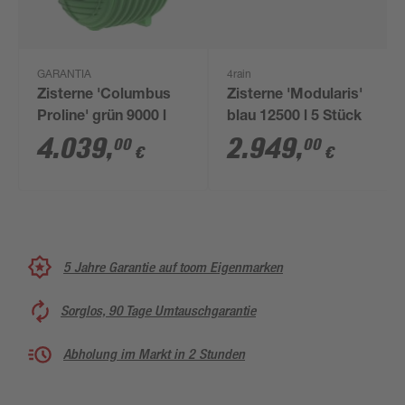
GARANTIA
4rain
Zisterne 'Columbus
Zisterne 'Modularis'
Proline' grün 9000 l
blau 12500 l 5 Stück
4.039
,
2.949
,
00
00
€
€
5 Jahre Garantie auf toom Eigenmarken
Sorglos, 90 Tage Umtauschgarantie
Abholung im Markt in 2 Stunden