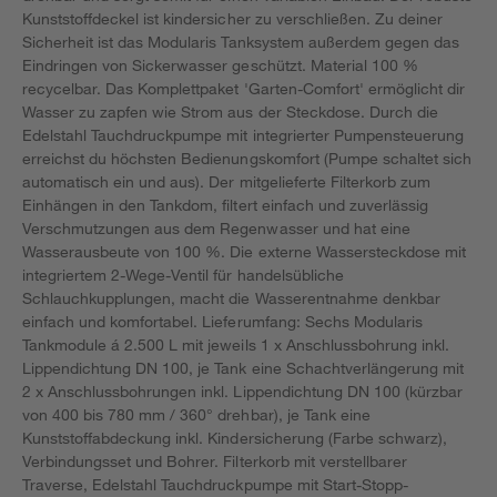
Kunststoffdeckel ist kindersicher zu verschließen. Zu deiner
Sicherheit ist das Modularis Tanksystem außerdem gegen das
Eindringen von Sickerwasser geschützt. Material 100 %
recycelbar. Das Komplettpaket 'Garten-Comfort' ermöglicht dir
Wasser zu zapfen wie Strom aus der Steckdose. Durch die
Edelstahl Tauchdruckpumpe mit integrierter Pumpensteuerung
erreichst du höchsten Bedienungskomfort (Pumpe schaltet sich
automatisch ein und aus). Der mitgelieferte Filterkorb zum
Einhängen in den Tankdom, filtert einfach und zuverlässig
Verschmutzungen aus dem Regenwasser und hat eine
Wasserausbeute von 100 %. Die externe Wassersteckdose mit
integriertem 2-Wege-Ventil für handelsübliche
Schlauchkupplungen, macht die Wasserentnahme denkbar
einfach und komfortabel. Lieferumfang: Sechs Modularis
Tankmodule á 2.500 L mit jeweils 1 x Anschlussbohrung inkl.
Lippendichtung DN 100, je Tank eine Schachtverlängerung mit
2 x Anschlussbohrungen inkl. Lippendichtung DN 100 (kürzbar
von 400 bis 780 mm / 360° drehbar), je Tank eine
Kunststoffabdeckung inkl. Kindersicherung (Farbe schwarz),
Verbindungsset und Bohrer. Filterkorb mit verstellbarer
Traverse, Edelstahl Tauchdruckpumpe mit Start-Stopp-