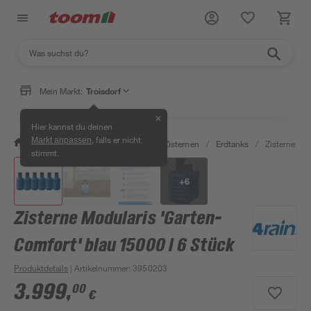
Mein Markt:
Troisdorf
✕
Hier kannst du deinen
, falls er nicht
Markt anpassen
/
Garten & Freizeit
/
Erdtanks & Zisternen
/
Erdtanks
/
Zisterne Mod
stimmt.
+
6
Zisterne Modularis 'Garten-
Comfort' blau 15000 l 6 Stück
Produktdetails
| Artikelnummer
:
3950203
3.999
,
00
€