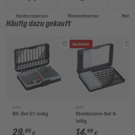
Handwerksservice
Mietgeräteservice
Miettra
Häufig dazu gekauft
Bestseller
toom
toom
Bit-Set 51-teilig
Steinbohrer-Set 8-
teilig
29
,
14
,
99
99
€
€