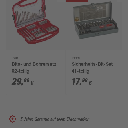
kwb
toom
Bits- und Bohrersatz
Sicherheits-Bit-Set
62-teilig
41-teilig
29
,
17
,
99
99
€
€
5 Jahre Garantie auf toom Eigenmarken