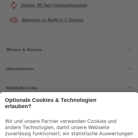
Sorglos, 90 Tage Umtauschgarantie
Abholung im Markt in 2 Stunden
Wissen & Service
Unternehmen
Nützliche Links
Bleib auf dem Laufenden mit unserem Newsletter
Der toom Newsletter: Keine Angebote und Aktionen mehr verpassen!
Zur Newsletter Anmeldung