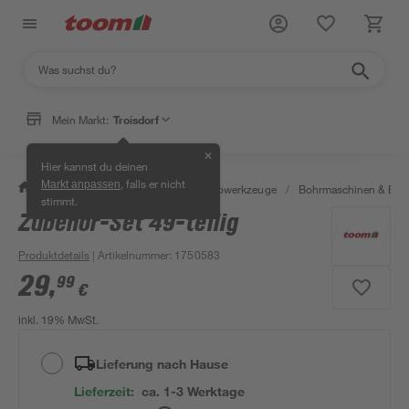
Mein Markt:
Troisdorf
✕
Hier kannst du deinen
, falls er nicht
Markt anpassen
/
Werkstatt & Maschinen
/
Elektrowerkzeuge
/
Bohrmaschinen & Boh
stimmt.
Zubehör-Set 49-teilig
Produktdetails
| Artikelnummer
:
1750583
29
,
99
€
inkl. 19% MwSt.
Lieferung nach Hause
Lieferzeit:
ca. 1-3 Werktage