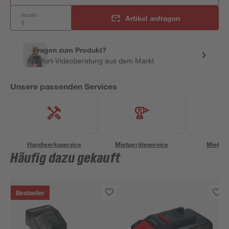
Anzahl:
Artikel anfragen
Fragen zum Produkt?
Sofort-Videoberatung aus dem Markt
Unsere passenden Services
Handwerksservice
Mietgeräteservice
Miettra
Häufig dazu gekauft
Bestseller