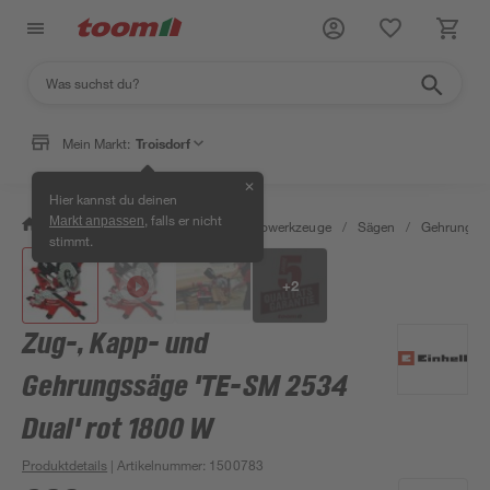
Mein Markt:
Troisdorf
✕
Hier kannst du deinen
, falls er nicht
Markt anpassen
/
Werkstatt & Maschinen
/
Elektrowerkzeuge
/
Sägen
/
Gehrungssä
stimmt.
+
2
Zug-, Kapp- und
Gehrungssäge 'TE-SM 2534
Dual' rot 1800 W
Produktdetails
| Artikelnummer
:
1500783