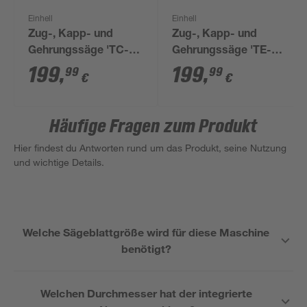
Einhell
Einhell
Zug-, Kapp- und
Zug-, Kapp- und
Gehrungssäge 'TC-
Gehrungssäge 'TE-
SM 254' rot 1800 W
SM 36/210 Li-Solo' 18
199
,
199
,
99
99
€
€
V ohne Akku, Ø 210
mm
Häufige Fragen zum Produkt
Hier findest du Antworten rund um das Produkt, seine Nutzung
und wichtige Details.
Welche Sägeblattgröße wird für diese Maschine
benötigt?
Welchen Durchmesser hat der integrierte