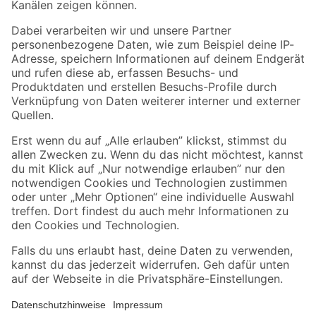
Folge uns
Zahlungsarten
Versandarten
Sicher einkaufen
Jetzt die toom-App herunterladen
Alle Preisangaben in EUR inkl. gesetzl. MwSt.. Die dargestellten Angebote sind unter
Umständen nicht in allen Märkten verfügbar. Die angegebenen Verfügbarkeiten beziehen
sich auf den unter "Mein Markt" ausgewählten toom Baumarkt. Alle Angebote und
Produkte nur solange der Vorrat reicht.
*Paketversand ab 59 € versandkostenfrei, gilt nicht für Artikel mit Speditionsversand, hier