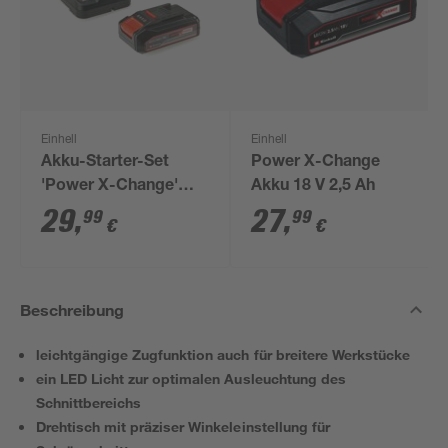
Einhell
Einhell
Akku-Starter-Set
Power X-Change
'Power X-Change'
Akku 18 V 2,5 Ah
Ladegerät und Akku
29
,
27
,
99
99
€
€
18 V 2,5 Ah
Beschreibung
leichtgängige Zugfunktion auch für breitere Werkstücke
ein LED Licht zur optimalen Ausleuchtung des
Schnittbereichs
Drehtisch mit präziser Winkeleinstellung für