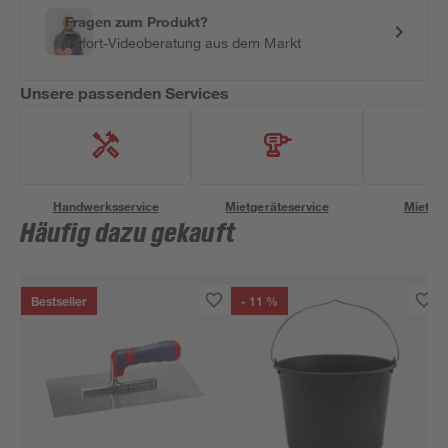
Fragen zum Produkt?
Sofort-Videoberatung aus dem Markt
Unsere passenden Services
Handwerksservice
Mietgeräteservice
Miettra
Häufig dazu gekauft
Bestseller
- 11 %