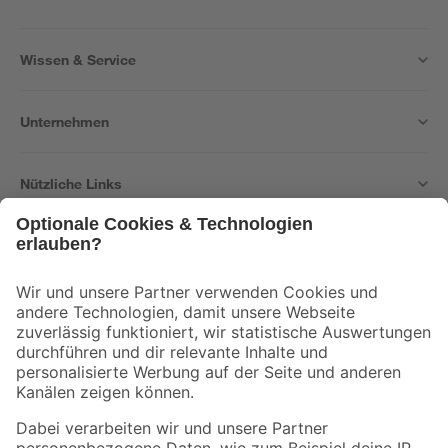
Wissen & Service
Unternehmen
Nützliche Links
Bleib auf dem Laufenden mit unserem Newsletter
Der toom Newsletter: Keine Angebote und Aktionen mehr verpassen!
Zur Newsletter Anmeldung
Folge uns