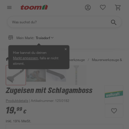
Mein Markt:
Troisdorf
✕
Hier kannst du deinen
, falls er nicht
Markt anpassen
/
Werkstatt & Maschinen
/
Handwerkzeuge
/
Maurerwerkzeuge & Fli
stimmt.
Zugeisen mit Schlagamboss
Produktdetails
| Artikelnummer
:
1250182
19
,
99
€
inkl. 19% MwSt.