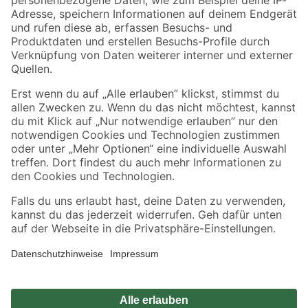
Zahlungsarten
Versandarten
Sicher einkaufen
Jetzt die toom-App herunterladen
Alle Preisangaben in EUR inkl. gesetzl. MwSt.. Die dargestellten Angebote sind unter
Umständen nicht in allen Märkten verfügbar. Die angegebenen Verfügbarkeiten beziehen
sich auf den unter "Mein Markt" ausgewählten toom Baumarkt. Alle Angebote und
Produkte nur solange der Vorrat reicht.
*Paketversand ab 59 € versandkostenfrei, gilt nicht für Artikel mit Speditionsversand, hier
fallen zusätzliche Versandkosten an.
Datenschutz
Privatsphäre
Impressum
AGB