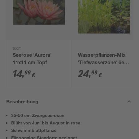
toom
Seerose 'Aurora'
Wasserpflanzen-Mix
11x11 cm Topf
'Tiefwasserzone' 6er-
Set
14
,
24
,
99
99
€
€
Beschreibung
35-50 cm Zwergseerosen
Blüht von Juni bis August in rosa
Schwimmblattpflanze
Für sonnige Standorte geeignet