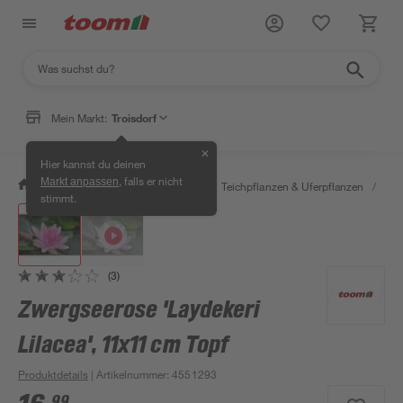
Mein Markt:
Troisdorf
✕
Hier kannst du deinen
, falls er nicht
Markt anpassen
/
Garten & Freizeit
/
Pflanzen
/
Teichpflanzen & Uferpflanzen
/
See
stimmt.
(3)
Zwergseerose 'Laydekeri
Lilacea', 11x11 cm Topf
Produktdetails
| Artikelnummer
:
4551293
99