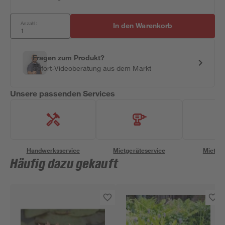
Anzahl:
In den Warenkorb
Fragen zum Produkt?
Sofort-Videoberatung aus dem Markt
Unsere passenden Services
Handwerksservice
Mietgeräteservice
Miettra
Häufig dazu gekauft