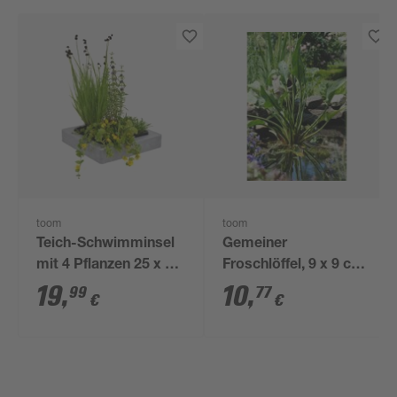
toom
toom
Teich-Schwimminsel
Gemeiner
mit 4 Pflanzen 25 x 25
Froschlöffel, 9 x 9 cm
cm
Topf, 3er-Set
19
,
10
,
99
77
€
€