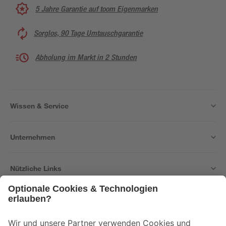
5 Jahre Garantie auf toom Eigenmarken
Sorglos, 90 Tage Umtauschgarantie
Abholung im Markt in 2 Stunden
Wissen & Service
Unternehmen
Nützliche Links
Bleib auf dem Laufenden mit unserem Newsletter
Der toom Newsletter: Keine Angebote und Aktionen mehr verpassen!