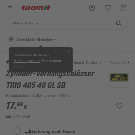
Mein Markt:
Troisdorf
✕
Hier kannst du deinen
, falls er nicht
Markt anpassen
/
Bauen & Renovieren
/
Fenster, Türen & Vordächer
/
Türzylinder & Tü
stimmt.
Zylinder-Vorhangschlösser
TRIO 405 40 GL SB
Produktdetails
| Artikelnummer
:
486376
17
,
99
€
inkl. 19% MwSt.
Lieferung nach Hause