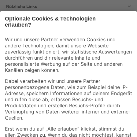
Nützliche Links
Bleib auf dem Laufenden mit unserem Newsletter
Der toom Newsletter: Keine Angebote und Aktionen mehr verpassen!
Zur Newsletter Anmeldung
Folge uns
Zahlungsarten
Versandarten
Sicher einkaufen