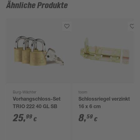
Ähnliche Produkte
Burg-Wächter
toom
Vorhangschloss-Set
Schlossriegel verzinkt
TRIO 222 40 GL SB
16 x 6 cm
25
,
8
,
99
59
€
€