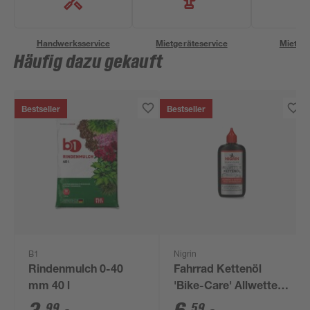
Handwerksservice
Mietgeräteservice
Miettra
Häufig dazu gekauft
Bestseller
Bestseller
B1
Nigrin
Rindenmulch 0-40
Fahrrad Kettenöl
mm 40 l
'Bike-Care' Allwetter
100 ml
99
59