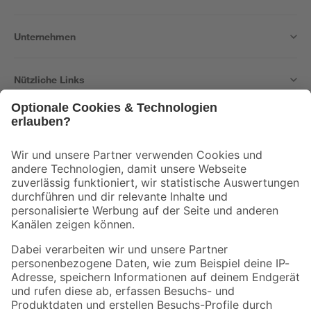
Unternehmen
Nützliche Links
Bleib auf dem Laufenden mit unserem Newsletter
Der toom Newsletter: Keine Angebote und Aktionen mehr verpassen!
Zur Newsletter Anmeldung
Folge uns
Zahlungsarten
Versandarten