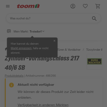
Mein Markt:
Troisdorf
✕
Hier kannst du deinen
, falls er nicht
Markt anpassen
/
Bauen & Renovieren
/
Fenster, Türen & Vordächer
/
Türzylinder & Tü
stimmt.
Zylinder-Vorhangschloss 217
40/6 SB
Produktdetails
| Artikelnummer
:
486266
Aktuell nicht verfügbar
Wir können dir dieses Produkt zur Zeit leider nicht
anbieten.
Verfügbarkeit in anderen Märkten