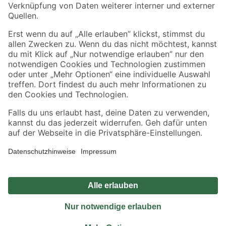
Sicher einkaufen
Jetzt die toom-App herunterladen
Alle Preisangaben in EUR inkl. gesetzl. MwSt.. Die dargestellten Angebote sind unter
Umständen nicht in allen Märkten verfügbar. Die angegebenen Verfügbarkeiten beziehen
sich auf den unter "Mein Markt" ausgewählten toom Baumarkt. Alle Angebote und
Produkte nur solange der Vorrat reicht.
*Paketversand ab 59 € versandkostenfrei, gilt nicht für Artikel mit Speditionsversand, hier
fallen zusätzliche Versandkosten an.
Datenschutz
Privatsphäre
Impressum
AGB
Nutzungsbedingungen
Widerrufsrecht
Vertrag widerrufen
Barrierefreiheit