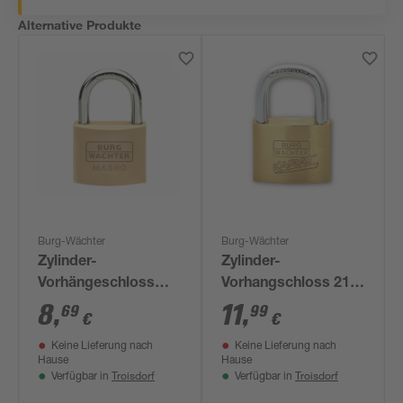
Alternative Produkte
Burg-Wächter
Burg-Wächter
Zylinder-
Zylinder-
Vorhängeschloss
Vorhangschloss 217
'Magno 400 E 40 SB'
30.SB
8
,
11
,
69
99
€
€
Keine Lieferung nach
Keine Lieferung nach
Hause
Hause
Troisdorf
Troisdorf
Verfügbar in
Verfügbar in