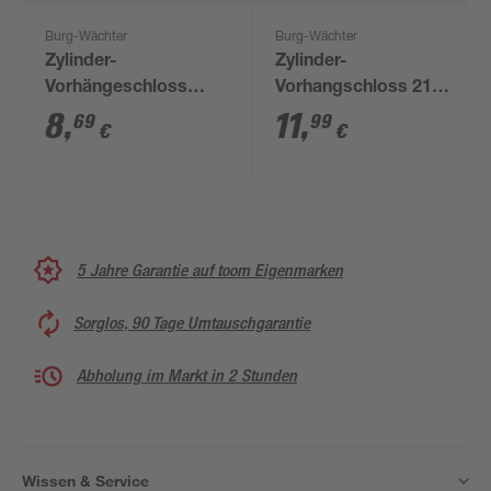
Burg-Wächter
Burg-Wächter
Zylinder-
Zylinder-
Vorhängeschloss
Vorhangschloss 217
'Magno 400 E 40 SB'
30.SB
8
,
11
,
69
99
€
€
5 Jahre Garantie auf toom Eigenmarken
Sorglos, 90 Tage Umtauschgarantie
Abholung im Markt in 2 Stunden
Wissen & Service