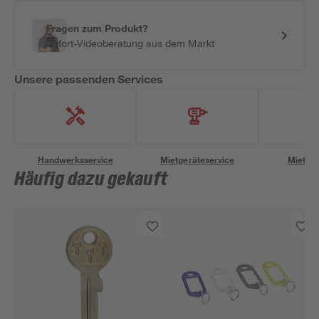
Fragen zum Produkt?
Sofort-Videoberatung aus dem Markt
Unsere passenden Services
Handwerksservice
Mietgeräteservice
Miettra
Häufig dazu gekauft