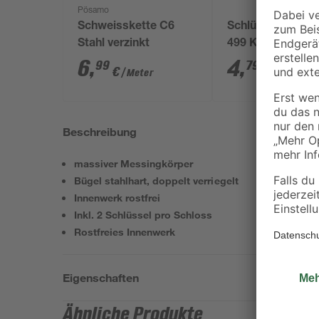
Pösamo
Schweisskette C6
Schlüsselrohling
Stahl verzinkt
499 Kleinzylinder
6
,
4
,
99
79
€
€
/ Meter
Beschreibung
massiver Messingkörper
Bügel stahlhart, doppelt verriegelt
Innenwerk rostfrei
Inkl. 2 Schlüssel pro Schloss
Rostfreies Innenwerk
Eigenschaften
Ähnliche Produkte