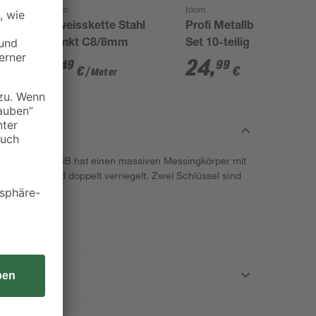
Pösamo
toom
Schweisskette Stahl
Profi Metallbohrer-
verzinkt C8/8mm
Set 10-teilig
11
,
24
,
49
99
€
€
/ Meter
s 217 50 SB hat einen massiven Messingkörper mit
t stahlhart und doppelt verriegelt. Zwei Schlüssel sind