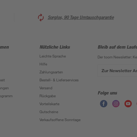
Sorglos, 90 Tage Umtauschgarantie
hmen
Nützliche Links
Bleib auf dem Lauf
Leichte Sprache
Der toom Newsletter: K
Hilfe
Zur Newsletter 
Zahlungsarten
eit
Bestell- & Lieferservices
ungen
Versand
Folge uns
Programm
Rückgabe
Vorteilskarte
Gutscheine
Verkaufsoffene Sonntage