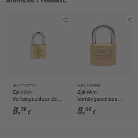
Ähnliche Produkte
Burg-Wächter
Burg-Wächter
Zylinder-
Zylinder-
Vorhangschloss 222
Vorhängeschloss
15 SB
'Magno 400 E 40 SB'
8
,
8
,
79
69
€
€