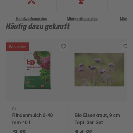
Handwerksservice
Mietgeräteservice
Miettra
Häufig dazu gekauft
Bestseller
B1
Rindenmulch 0-40
Bio Eisenkraut, 9 cm
mm 40 l
Topf, 3er-Set
99
99