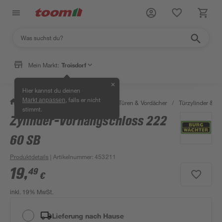
Mein Markt:
Troisdorf
✕
Hier kannst du deinen
, falls er nicht
Markt anpassen
/
Bauen & Renovieren
/
Fenster, Türen & Vordächer
/
Türzylinder & Tü
stimmt.
Zylinder-Vorhangschloss 222
60 SB
Produktdetails
| Artikelnummer
:
453211
19
,
49
€
inkl. 19% MwSt.
Lieferung nach Hause