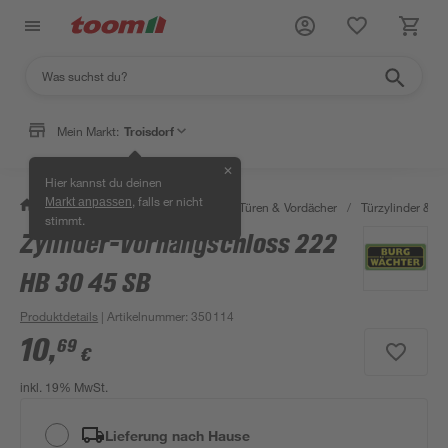
Mein Markt:
Troisdorf
✕
Hier kannst du deinen
, falls er nicht
Markt anpassen
/
Bauen & Renovieren
/
Fenster, Türen & Vordächer
/
Türzylinder & Tü
stimmt.
Zylinder-Vorhangschloss 222
HB 30 45 SB
Produktdetails
| Artikelnummer
:
350114
10
,
69
€
inkl. 19% MwSt.
Lieferung nach Hause