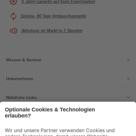
5 Jahre Garantie auf toom Eigenmarken
Sorglos, 90 Tage Umtauschgarantie
Abholung im Markt in 2 Stunden
Wissen & Service
Unternehmen
Nützliche Links
Bleib auf dem Laufenden mit unserem Newsletter
Der toom Newsletter: Keine Angebote und Aktionen mehr verpassen!