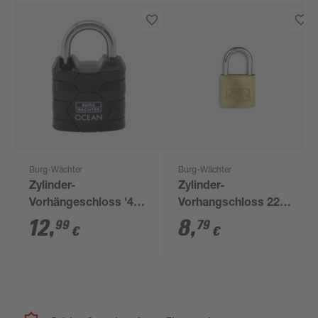
Burg-Wächter
Burg-Wächter
Zylinder-
Zylinder-
Vorhängeschloss '490
Vorhangschloss 222
Ni 30 SB' schwarz 3,5
15 SB
12
,
8
,
99
79
€
€
cm