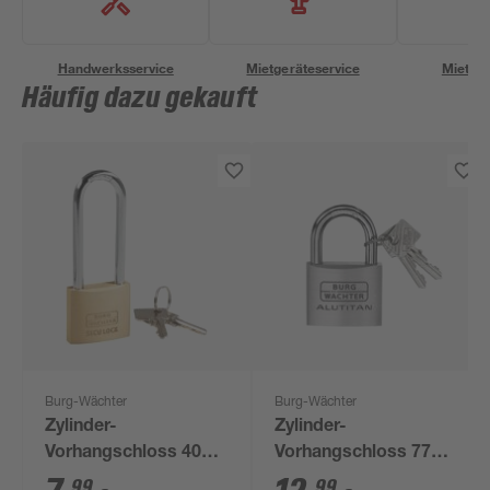
Handwerksservice
Mietgeräteservice
Miettra
Häufig dazu gekauft
Burg-Wächter
Burg-Wächter
Zylinder-
Zylinder-
Vorhangschloss 405
Vorhangschloss 770
HB 40 65 SB
50 mm SB
99
99