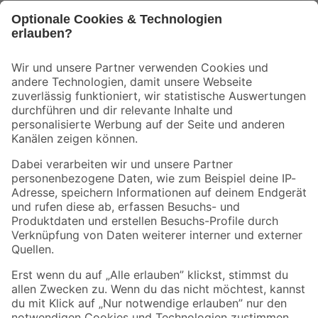
Bleib auf dem Laufenden mit unserem Newsletter
Der toom Newsletter: Keine Angebote und Aktionen mehr verpassen!
Zur Newsletter Anmeldung
Folge uns
Zahlungsarten
Versandarten
Sicher einkaufen
Jetzt die toom-App herunterladen