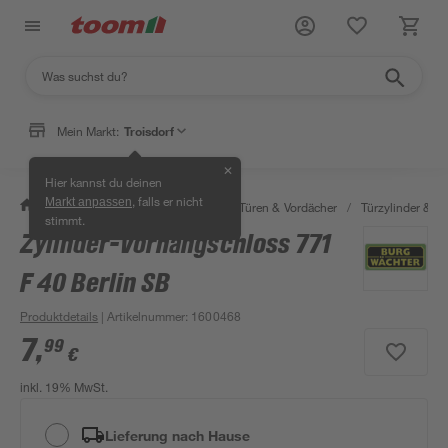
Mein Markt:
Troisdorf
✕
Hier kannst du deinen
, falls er nicht
Markt anpassen
/
Bauen & Renovieren
/
Fenster, Türen & Vordächer
/
Türzylinder & Tü
stimmt.
Zylinder-Vorhangschloss 771
F 40 Berlin SB
Produktdetails
| Artikelnummer
:
1600468
7
,
99
€
inkl. 19% MwSt.
Lieferung nach Hause