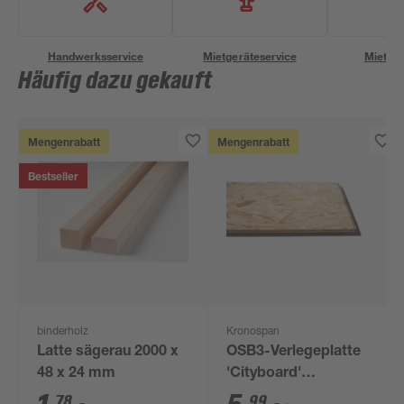
Handwerksservice
Mietgeräteservice
Miettra
Häufig dazu gekauft
Mengenrabatt
Mengenrabatt
Bestseller
binderholz
Kronospan
Latte sägerau 2000 x
OSB3-Verlegeplatte
48 x 24 mm
'Cityboard'
ungeschliffen 1690 x
78
99