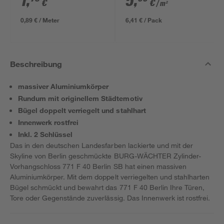
1
,
5
,
€
€
/ m²
634 x 12 mm
0,89 € / Meter
6,41 € / Pack
Beschreibung
massiver Aluminiumkörper
Rundum mit originellem Städtemotiv
Bügel doppelt verriegelt und stahlhart
Innenwerk rostfrei
Inkl. 2 Schlüssel
Das in den deutschen Landesfarben lackierte und mit der
Skyline von Berlin geschmückte BURG-WÄCHTER Zylinder-
Vorhangschloss 771 F 40 Berlin SB hat einen massiven
Aluminiumkörper. Mit dem doppelt verriegelten und stahlharten
Bügel schmückt und bewahrt das 771 F 40 Berlin Ihre Türen,
Tore oder Gegenstände zuverlässig. Das Innenwerk ist rostfrei.