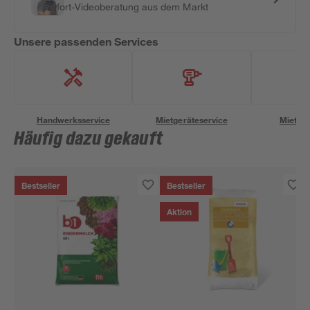
Sofort-Videoberatung aus dem Markt
Unsere passenden Services
Handwerksservice
Mietgeräteservice
Miettra
Häufig dazu gekauft
Bestseller
Bestseller
Aktion