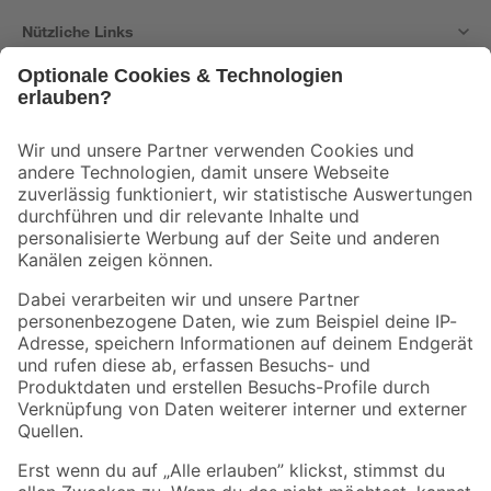
Nützliche Links
Bleib auf dem Laufenden mit unserem Newsletter
Der toom Newsletter: Keine Angebote und Aktionen mehr verpassen!
Zur Newsletter Anmeldung
Folge uns
Zahlungsarten
Versandarten
Sicher einkaufen