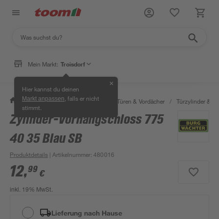
Mein Markt:
Troisdorf
✕
Hier kannst du deinen
, falls er nicht
Markt anpassen
/
Bauen & Renovieren
/
Fenster, Türen & Vordächer
/
Türzylinder & Tü
stimmt.
Zylinder-Vorhangschloss 775
40 35 Blau SB
Produktdetails
| Artikelnummer
:
480016
12
,
99
€
inkl. 19% MwSt.
Lieferung nach Hause