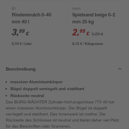
B1
toom
Rindenmulch 0-40
Spielsand beige 0-2
mm 40 l
mm 25 kg
3
,
2
,
99
99
€
€
3,29 €
0,10 € / Liter
0,12 € / Kilogramm
Beschreibung
massiver Aluminiumkörper
Bügel doppelt verriegelt und stahlhart
Rückseite neutral
Das BURG-WÄCHTER Zylinder-Vorhangschloss 775 40 hat
einen massiven Aluminiumkörper. Der Bügel ist doppelt
verriegelt und stahlhart. Das Innenwerk ist rostfrei. Die
Rückseite des Schlosses ist neutral und bietet daher viel Platz
für das Beschriften oder Gravieren.