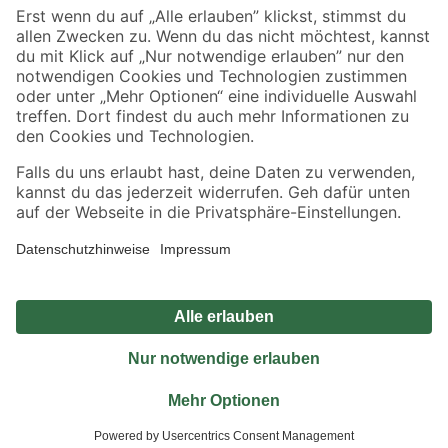
Sicher einkaufen
Jetzt die toom-App herunterladen
Alle Preisangaben in EUR inkl. gesetzl. MwSt.. Die dargestellten Angebote sind unter
Umständen nicht in allen Märkten verfügbar. Die angegebenen Verfügbarkeiten beziehen
sich auf den unter "Mein Markt" ausgewählten toom Baumarkt. Alle Angebote und
Produkte nur solange der Vorrat reicht.
*Paketversand ab 59 € versandkostenfrei, gilt nicht für Artikel mit Speditionsversand, hier
fallen zusätzliche Versandkosten an.
Datenschutz
Privatsphäre
Impressum
AGB
Nutzungsbedingungen
Widerrufsrecht
Vertrag widerrufen
Barrierefreiheit
© 2026 toom Baumarkt GmbH