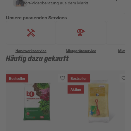
Sofort-Videoberatung aus dem Markt
Unsere passenden Services
Handwerksservice
Mietgeräteservice
Miettra
Häufig dazu gekauft
Bestseller
Bestseller
Aktion