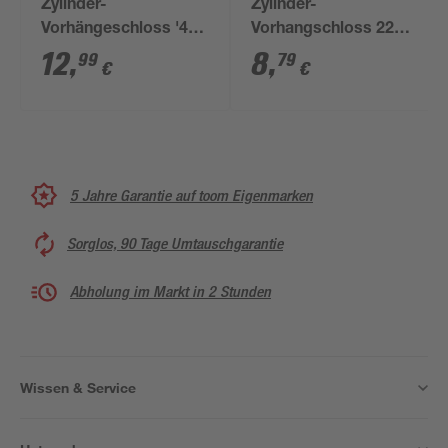
Zylinder-
Zylinder-
Vorhängeschloss '490
Vorhangschloss 222
Ni 30 SB' schwarz 3,5
15 SB
12
,
8
,
99
79
€
€
cm
5 Jahre Garantie auf toom Eigenmarken
Sorglos, 90 Tage Umtauschgarantie
Abholung im Markt in 2 Stunden
Wissen & Service