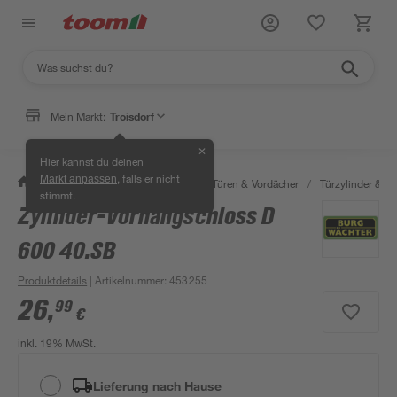
Mein Markt:
Troisdorf
✕
Hier kannst du deinen
, falls er nicht
Markt anpassen
/
Bauen & Renovieren
/
Fenster, Türen & Vordächer
/
Türzylinder & Tü
stimmt.
Zylinder-Vorhangschloss D
600 40.SB
Produktdetails
| Artikelnummer
:
453255
26
,
99
€
inkl. 19% MwSt.
Lieferung nach Hause