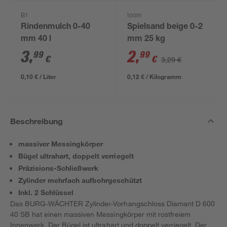
B1
toom
Rindenmulch 0-40
Spielsand beige 0-2
mm 40 l
mm 25 kg
3
,
2
,
99
99
€
€
3,29 €
0,10 € / Liter
0,12 € / Kilogramm
Beschreibung
massiver Messingkörper
Bügel ultrahart, doppelt verriegelt
Präzisions-Schließwerk
Zylinder mehrfach aufbohrgeschützt
Inkl. 2 Schlüssel
Das BURG-WÄCHTER Zylinder-Vorhangschloss Diamant D 600
40 SB hat einen massiven Messingkörper mit rostfreiem
Innenwerk. Der Bügel ist ultrahart und doppelt verriegelt. Der