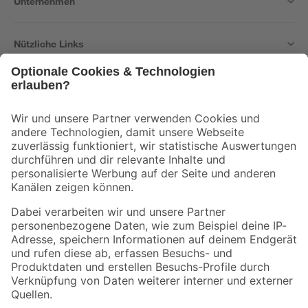
Unternehmen
Nützliche Links
Bleib auf dem Laufenden mit unserem Newsletter
Der toom Newsletter: Keine Angebote und Aktionen mehr verpassen!
Zur Newsletter Anmeldung
Folge uns
Zahlungsarten
Versandarten