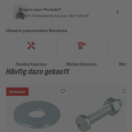
Fragen zum Produkt?
Sofort-Videoberatung aus dem Markt
Unsere passenden Services
Handwerksservice
Mietgeräteservice
Miettra
Häufig dazu gekauft
Bestseller