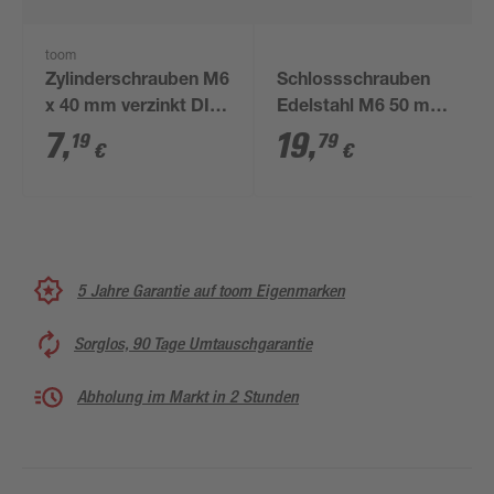
toom
Zylinderschrauben M6
Schlossschrauben
x 40 mm verzinkt DIN
Edelstahl M6 50 mm
84 25 Stück
25 Stück
7
,
19
,
19
79
€
€
5 Jahre Garantie auf toom Eigenmarken
Sorglos, 90 Tage Umtauschgarantie
Abholung im Markt in 2 Stunden