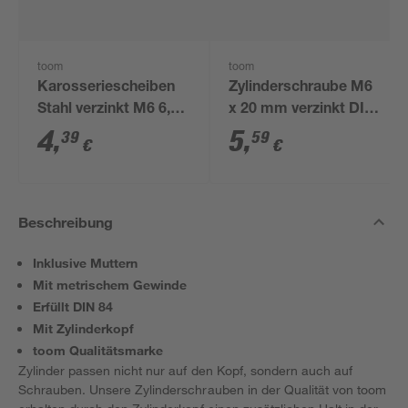
toom
toom
Karosseriescheiben
Zylinderschraube M6
Stahl verzinkt M6 6,4
x 20 mm verzinkt DIN
mm 50 Stück
84 30 Stück
4
,
5
,
39
59
€
€
Beschreibung
Inklusive Muttern
Mit metrischem Gewinde
Erfüllt DIN 84
Mit Zylinderkopf
toom Qualitätsmarke
Zylinder passen nicht nur auf den Kopf, sondern auch auf
Schrauben. Unsere Zylinderschrauben in der Qualität von toom