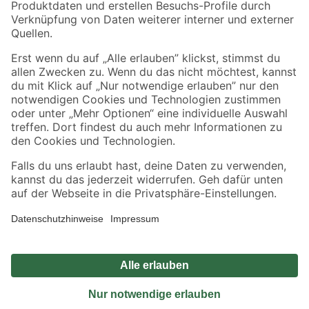
Sicher einkaufen
Jetzt die toom-App herunterladen
Alle Preisangaben in EUR inkl. gesetzl. MwSt.. Die dargestellten Angebote sind unter
Umständen nicht in allen Märkten verfügbar. Die angegebenen Verfügbarkeiten beziehen
sich auf den unter "Mein Markt" ausgewählten toom Baumarkt. Alle Angebote und
Produkte nur solange der Vorrat reicht.
*Paketversand ab 59 € versandkostenfrei, gilt nicht für Artikel mit Speditionsversand, hier
fallen zusätzliche Versandkosten an.
Datenschutz
Privatsphäre
Impressum
AGB
Nutzungsbedingungen
Widerrufsrecht
Vertrag widerrufen
Barrierefreiheit