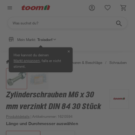
Mein Markt:
Troisdorf
✕
Hier kannst du deinen
, falls er nicht
Markt anpassen
/
Werkstatt & Maschinen
/
Eisenwaren & Beschläge
/
Schrauben
/
stimmt.
Zylinderschrauben M6 x 30
mm verzinkt DIN 84 30 Stück
Produktdetails
| Artikelnummer
:
1620594
Länge und Durchmesser auswählen