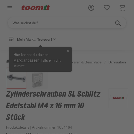
Mein Markt:
Troisdorf
✕
Hier kannst du deinen
, falls er nicht
Markt anpassen
/
Werkstatt & Maschinen
/
Eisenwaren & Beschläge
/
Schrauben
/
stimmt.
Zylinderschrauben SL Schlitz
Edelstahl M4 x 16 mm 10
Stück
Produktdetails
| Artikelnummer
:
1651164