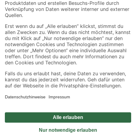
Sicher einkaufen
Jetzt die toom-App herunterladen
Alle Preisangaben in EUR inkl. gesetzl. MwSt.. Die dargestellten Angebote sind unter
Umständen nicht in allen Märkten verfügbar. Die angegebenen Verfügbarkeiten beziehen
sich auf den unter "Mein Markt" ausgewählten toom Baumarkt. Alle Angebote und
Produkte nur solange der Vorrat reicht.
*Paketversand ab 59 € versandkostenfrei, gilt nicht für Artikel mit Speditionsversand, hier
fallen zusätzliche Versandkosten an.
Datenschutz
Privatsphäre
Impressum
AGB
Nutzungsbedingungen
Widerrufsrecht
Vertrag widerrufen
Barrierefreiheit