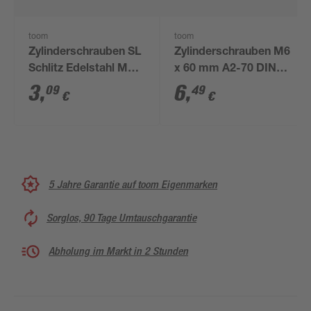
toom
toom
Zylinderschrauben SL
Zylinderschrauben M6
Schlitz Edelstahl M4 x
x 60 mm A2-70 DIN
10 mm 10 Stück
912 4 Stück
3
,
6
,
09
49
€
€
5 Jahre Garantie auf toom Eigenmarken
Sorglos, 90 Tage Umtauschgarantie
Abholung im Markt in 2 Stunden