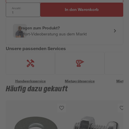
Anzahl:
In den Warenkorb
Fragen zum Produkt?
Sofort-Videoberatung aus dem Markt
Unsere passenden Services
Handwerksservice
Mietgeräteservice
Miettra
Häufig dazu gekauft