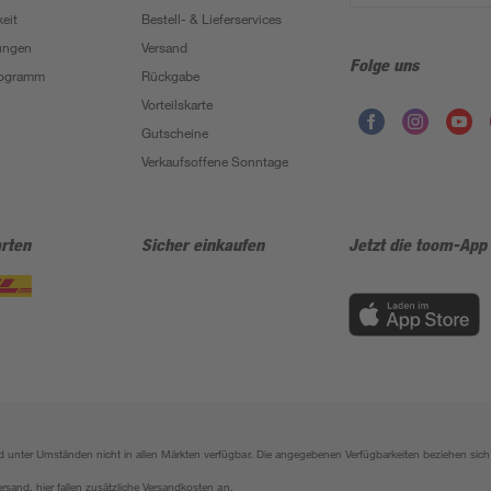
eit
Bestell- & Lieferservices
ungen
Versand
Folge uns
Programm
Rückgabe
Vorteilskarte
Gutscheine
Verkaufsoffene Sonntage
rten
Sicher einkaufen
Jetzt die toom-App
sind unter Umständen nicht in allen Märkten verfügbar. Die angegebenen Verfügbarkeiten beziehen s
ersand, hier fallen zusätzliche Versandkosten an.