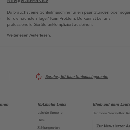
Mietgeräteservice
Du brauchst eine Schleifmaschine für ein paar Stunden oder soga
ch
für die nächsten Tage? Kein Problem. Du kannst bei uns
professionelle Geräte unklompliziert ausleihen.
Weiterlesen
Weiterlesen.
Sorglos, 90 Tage Umtauschgarantie
hmen
Nützliche Links
Bleib auf dem Lauf
Leichte Sprache
Der toom Newsletter: K
Hilfe
Zur Newsletter 
Zahlungsarten