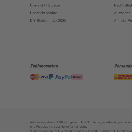
Übersicht Ratgeber
Nachhaltigk
Übersicht Märkte
Auszeichn
DIY-Städte-Index 2026
Affiliate-
Zahlungsarten
Versanda
Alle Preisangaben in EUR inkl. gesetzl. MwSt.. Die dargestellten Angebote 
und Produkte nur solange der Vorrat reicht.
*Paketversand ab 59 € versandkostenfrei, gilt nicht für Artikel mit Speditionsv