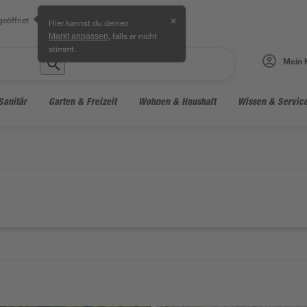
geöffnet
✕
Hier kannst du deinen
, falls er nicht
Markt anpassen
stimmt.
Mein 
Sanitär
Garten & Freizeit
Wohnen & Haushalt
Wissen & Servic