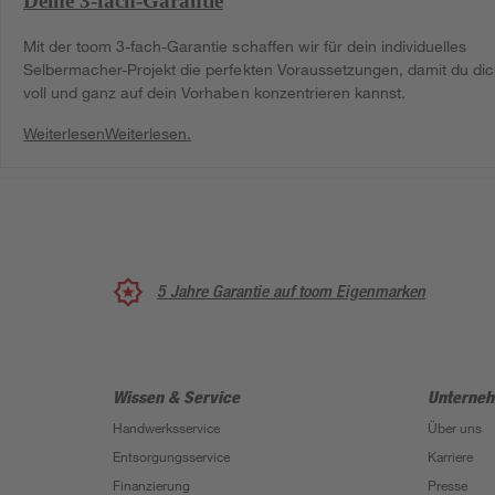
Deine 3-fach-Garantie
Mit der toom 3-fach-Garantie schaffen wir für dein individuelles
Selbermacher-Projekt die perfekten Voraussetzungen, damit du di
voll und ganz auf dein Vorhaben konzentrieren kannst.
Weiterlesen
Weiterlesen.
5 Jahre Garantie auf toom Eigenmarken
Wissen & Service
Unterne
Handwerksservice
Über uns
Entsorgungsservice
Karriere
Finanzierung
Presse