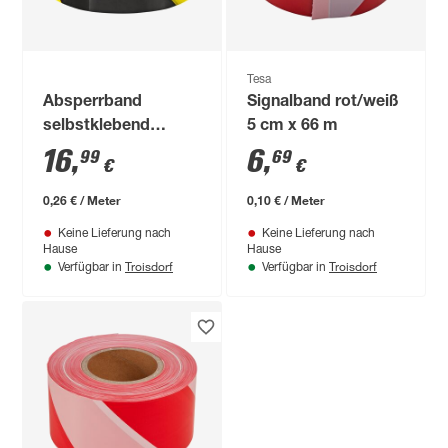
Tesa
Absperrband
Signalband rot/weiß
selbstklebend
5 cm x 66 m
schwarz/gelb 6 cm x
16
,
6
,
99
69
€
€
66 m
0,26 € / Meter
0,10 € / Meter
Keine Lieferung nach
Keine Lieferung nach
Hause
Hause
Troisdorf
Troisdorf
Verfügbar in
Verfügbar in