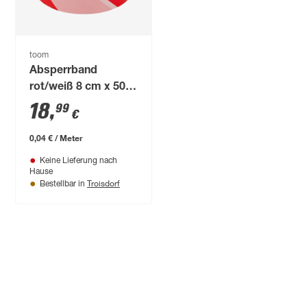
toom
Absperrband
rot/weiß 8 cm x 500
m
18
,
99
€
0,04 € / Meter
Keine Lieferung nach
Hause
Troisdorf
Bestellbar in