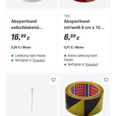
Tesa
Absperrband
Absperrband
selbstklebend
rot/weiß 8 cm x 100
rot/weiß 5 cm x 66
m
16
,
6
,
99
69
€
€
m
0,26 € / Meter
0,07 € / Meter
Lieferung nach Hause
Keine Lieferung nach
Troisdorf
Hause
Verfügbar in
Troisdorf
Verfügbar in