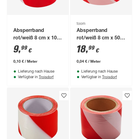
toom
Absperrband
Absperrband
rot/weiß 8 cm x 100
rot/weiß 8 cm x 500
m
m
9
,
18
,
99
99
€
€
0,10 € / Meter
0,04 € / Meter
Lieferung nach Hause
Lieferung nach Hause
Troisdorf
Troisdorf
Verfügbar in
Verfügbar in