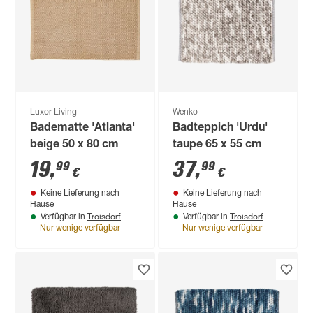
Luxor Living
Wenko
Badematte 'Atlanta'
Badteppich 'Urdu'
beige 50 x 80 cm
taupe 65 x 55 cm
19
,
37
,
99
99
€
€
Keine Lieferung nach
Keine Lieferung nach
Hause
Hause
Troisdorf
Troisdorf
Verfügbar in
Verfügbar in
Nur wenige verfügbar
Nur wenige verfügbar