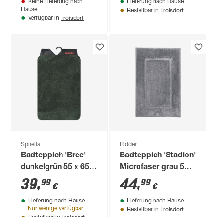
Keine Lieferung nach
Lieferung nach Hause
Troisdorf
Hause
Bestellbar in
Troisdorf
Verfügbar in
Spirella
Ridder
Badteppich 'Bree'
Badteppich 'Stadion'
dunkelgrün 55 x 65 x
Microfaser grau 55 x
3 cm
85 cm
39
,
44
,
99
99
€
€
Lieferung nach Hause
Lieferung nach Hause
Troisdorf
Nur wenige verfügbar
Bestellbar in
Troisdorf