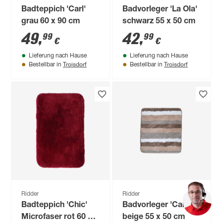
Badteppich 'Carl'
Badvorleger 'La Ola'
grau 60 x 90 cm
schwarz 55 x 50 cm
49
,
42
,
99
99
€
€
Lieferung nach Hause
Lieferung nach Hause
Troisdorf
Troisdorf
Bestellbar in
Bestellbar in
Ridder
Ridder
Badteppich 'Chic'
Badvorleger 'Carl'
Microfaser rot 60 x
beige 55 x 50 cm