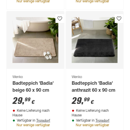
Nur wenige verfügbar
Nur wenige verfügbar
Wenko
Wenko
Badteppich 'Badia'
Badteppich 'Badia'
beige 60 x 90 cm
anthrazit 60 x 90 cm
29
,
29
,
99
99
€
€
Keine Lieferung nach
Keine Lieferung nach
Hause
Hause
Troisdorf
Troisdorf
Verfügbar in
Verfügbar in
Nur wenige verfügbar
Nur wenige verfügbar