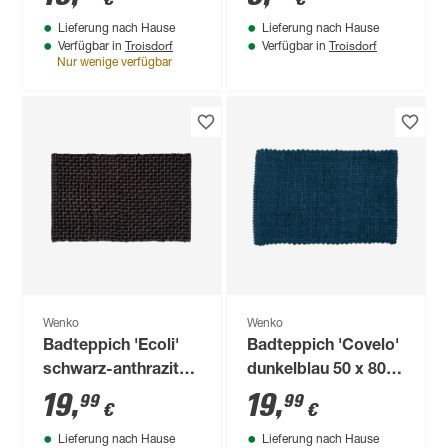
Lieferung nach Hause
Lieferung nach Hause
Troisdorf
Troisdorf
Verfügbar in
Verfügbar in
Nur wenige verfügbar
Wenko
Wenko
Badteppich 'Ecoli'
Badteppich 'Covelo'
schwarz-anthrazit
dunkelblau 50 x 80
50 x 80 cm
cm
19
,
19
,
99
99
€
€
Lieferung nach Hause
Lieferung nach Hause