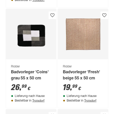
Bestellbar in
Ridder
Ridder
Badvorleger 'Coins'
Badvorleger 'Fresh'
grau 55 x 50 cm
beige 55 x 50 cm
26
,
19
,
99
99
€
€
Lieferung nach Hause
Lieferung nach Hause
Troisdorf
Troisdorf
Bestellbar in
Bestellbar in