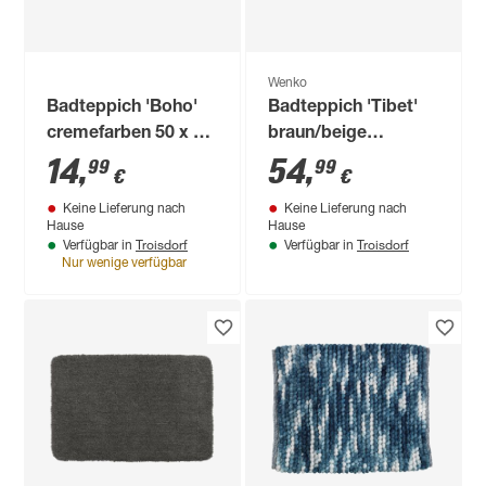
Wenko
Badteppich 'Boho'
Badteppich 'Tibet'
cremefarben 50 x 80
braun/beige
cm
Baumwolle 60 x 90
14
,
54
,
99
99
€
€
cm
Keine Lieferung nach
Keine Lieferung nach
Hause
Hause
Troisdorf
Troisdorf
Verfügbar in
Verfügbar in
Nur wenige verfügbar