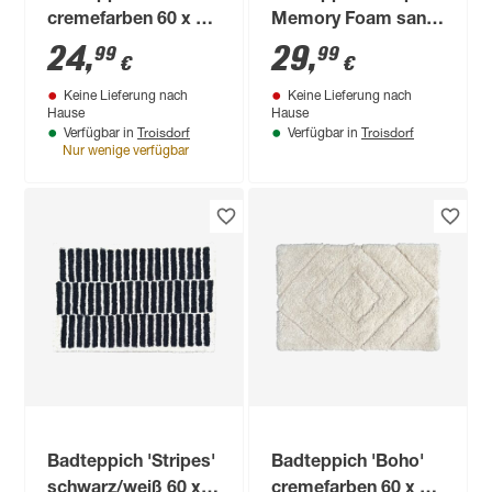
cremefarben 60 x 90
Memory Foam sand
cm
50 x 80 cm
24
,
29
,
99
99
€
€
Keine Lieferung nach
Keine Lieferung nach
Hause
Hause
Troisdorf
Troisdorf
Verfügbar in
Verfügbar in
Nur wenige verfügbar
Badteppich 'Stripes'
Badteppich 'Boho'
schwarz/weiß 60 x
cremefarben 60 x 90