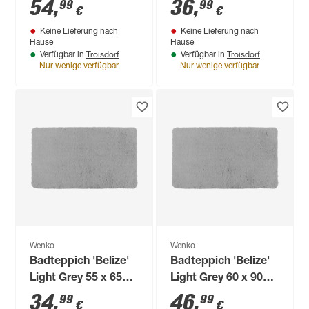
Mikrofaser, beige
54
,
36
,
99
99
€
€
Keine Lieferung nach
Keine Lieferung nach
Hause
Hause
Troisdorf
Troisdorf
Verfügbar in
Verfügbar in
Nur wenige verfügbar
Nur wenige verfügbar
Wenko
Wenko
Badteppich 'Belize'
Badteppich 'Belize'
Light Grey 55 x 65
Light Grey 60 x 90
cm
cm
34
,
46
,
99
99
€
€