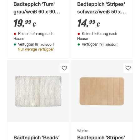
Badteppich 'Turn'
Badteppich 'Stripes'
grau/weiß 60 x 90
schwarz/weiß 50 x
cm
80 cm
19
,
14
,
99
99
€
€
Keine Lieferung nach
Keine Lieferung nach
Hause
Hause
Troisdorf
Troisdorf
Verfügbar in
Verfügbar in
Nur wenige verfügbar
Wenko
Badteppich 'Beads'
Badteppich 'Stripes'