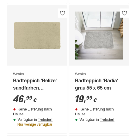
Wenko
Wenko
Badteppich 'Belize'
Badteppich 'Badia'
sandfarben
grau 55 x 65 cm
Microfaser 60 x 90
46
,
19
,
99
99
€
€
cm
Keine Lieferung nach
Keine Lieferung nach
Hause
Hause
Troisdorf
Troisdorf
Verfügbar in
Verfügbar in
Nur wenige verfügbar