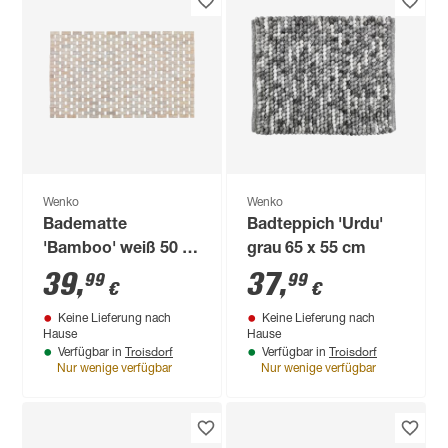
Wenko
Wenko
Badematte
Badteppich 'Urdu'
'Bamboo' weiß 50 x
grau 65 x 55 cm
80 cm
39
,
37
,
99
99
€
€
Keine Lieferung nach
Keine Lieferung nach
Hause
Hause
Troisdorf
Troisdorf
Verfügbar in
Verfügbar in
Nur wenige verfügbar
Nur wenige verfügbar