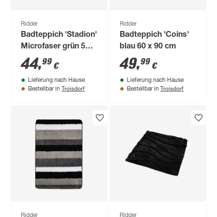
Ridder
Ridder
Badteppich 'Stadion'
Badteppich 'Coins'
Microfaser grün 55 x
blau 60 x 90 cm
85 cm
44
,
49
,
99
99
€
€
Lieferung nach Hause
Lieferung nach Hause
Troisdorf
Troisdorf
Bestellbar in
Bestellbar in
Ridder
Ridder