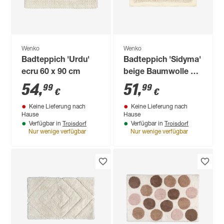
Wenko
Wenko
Badteppich 'Urdu'
Badteppich 'Sidyma'
ecru 60 x 90 cm
beige Baumwolle 60
x 90 cm
54
,
51
,
99
99
€
€
Keine Lieferung nach
Keine Lieferung nach
Hause
Hause
Troisdorf
Troisdorf
Verfügbar in
Verfügbar in
Nur wenige verfügbar
Nur wenige verfügbar