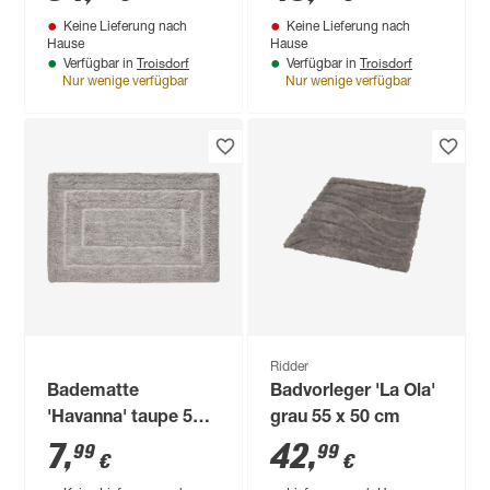
Keine Lieferung nach
Keine Lieferung nach
Hause
Hause
Troisdorf
Troisdorf
Verfügbar in
Verfügbar in
Nur wenige verfügbar
Nur wenige verfügbar
Ridder
Badematte
Badvorleger 'La Ola'
'Havanna' taupe 50 x
grau 55 x 50 cm
80 cm
7
,
42
,
99
99
€
€