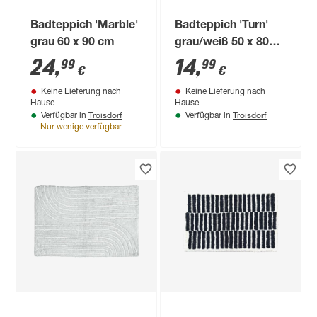
Badteppich 'Marble'
Badteppich 'Turn'
grau 60 x 90 cm
grau/weiß 50 x 80
cm
24
,
14
,
99
99
€
€
Keine Lieferung nach
Keine Lieferung nach
Hause
Hause
Troisdorf
Troisdorf
Verfügbar in
Verfügbar in
Nur wenige verfügbar