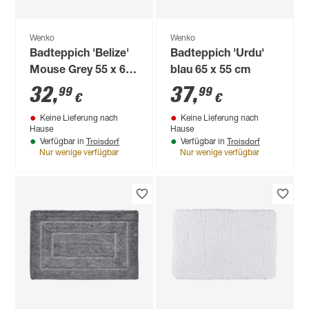
Wenko
Wenko
Badteppich 'Belize'
Badteppich 'Urdu'
Mouse Grey 55 x 65
blau 65 x 55 cm
cm
32
,
37
,
99
99
€
€
Keine Lieferung nach
Keine Lieferung nach
Hause
Hause
Troisdorf
Troisdorf
Verfügbar in
Verfügbar in
Nur wenige verfügbar
Nur wenige verfügbar