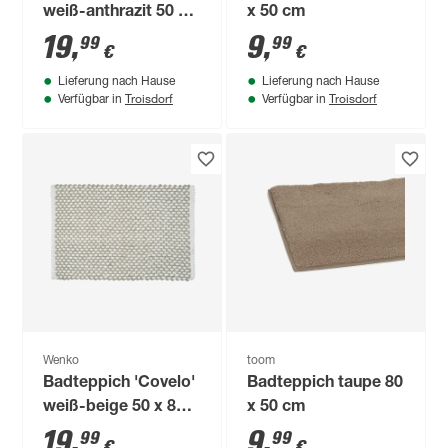
weiß-anthrazit 50 x
x 50 cm
80 cm
19
,
9
,
99
99
€
€
Lieferung nach Hause
Lieferung nach Hause
Troisdorf
Troisdorf
Verfügbar in
Verfügbar in
Wenko
toom
Badteppich 'Covelo'
Badteppich taupe 80
weiß-beige 50 x 80
x 50 cm
cm
19
,
9
,
99
99
€
€