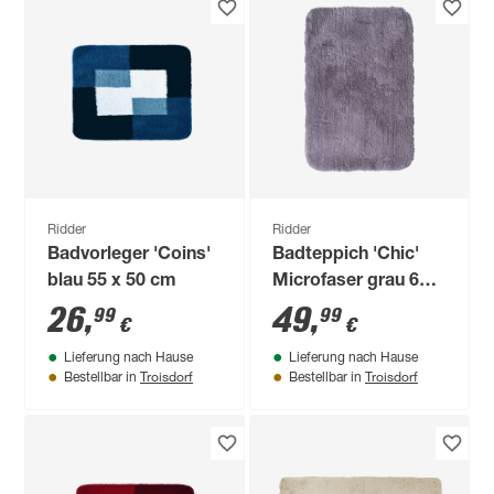
Ridder
Ridder
Badvorleger 'Coins'
Badteppich 'Chic'
blau 55 x 50 cm
Microfaser grau 60 x
90 cm
26
,
49
,
99
99
€
€
Lieferung nach Hause
Lieferung nach Hause
Troisdorf
Troisdorf
Bestellbar in
Bestellbar in