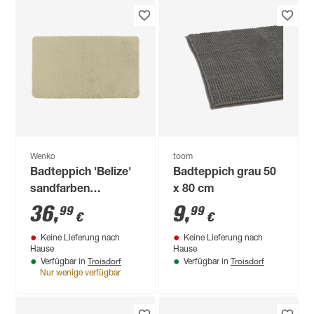
Wenko
toom
Badteppich 'Belize'
Badteppich grau 50
sandfarben
x 80 cm
Microfaser 55 x 65
36
,
9
,
99
99
€
€
cm
Keine Lieferung nach
Keine Lieferung nach
Hause
Hause
Troisdorf
Troisdorf
Verfügbar in
Verfügbar in
Nur wenige verfügbar