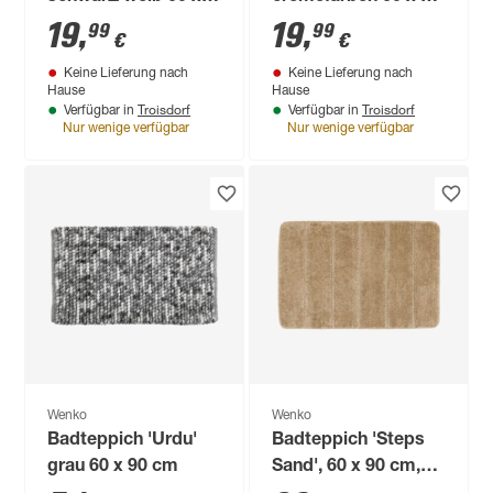
90 cm
cm
19
,
19
,
99
99
€
€
Keine Lieferung nach
Keine Lieferung nach
Hause
Hause
Troisdorf
Troisdorf
Verfügbar in
Verfügbar in
Nur wenige verfügbar
Nur wenige verfügbar
Wenko
Wenko
Badteppich 'Urdu'
Badteppich 'Steps
grau 60 x 90 cm
Sand', 60 x 90 cm,