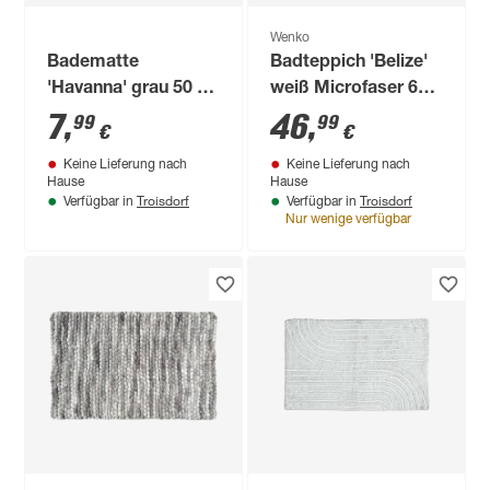
Wenko
Badematte
Badteppich 'Belize'
'Havanna' grau 50 x
weiß Microfaser 60 x
80 cm
90 cm
7
,
46
,
99
99
€
€
Keine Lieferung nach
Keine Lieferung nach
Hause
Hause
Troisdorf
Troisdorf
Verfügbar in
Verfügbar in
Nur wenige verfügbar