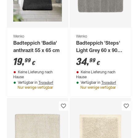
Wenko
Wenko
Badteppich 'Badia'
Badteppich 'Steps'
anthrazit 55 x 65 cm
Light Grey 60 x 90
cm
19
,
34
,
99
99
€
€
Keine Lieferung nach
Keine Lieferung nach
Hause
Hause
Troisdorf
Troisdorf
Verfügbar in
Verfügbar in
Nur wenige verfügbar
Nur wenige verfügbar