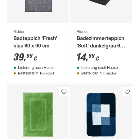
Ridder
Ridder
Badteppich 'Fresh'
Badezimmerteppich
blau 60 x 90 cm
'Soft' dunkelgrau 65
x 45 cm
39
,
14
,
99
99
€
€
Lieferung nach Hause
Lieferung nach Hause
Troisdorf
Troisdorf
Bestellbar in
Bestellbar in