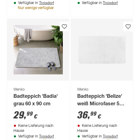
Troisdorf
Troisdorf
Verfügbar in
Verfügbar in
Nur wenige verfügbar
Wenko
Wenko
Badteppich 'Badia'
Badteppich 'Belize'
grau 60 x 90 cm
weiß Microfaser 55 x
65 cm
29
,
36
,
99
99
€
€
Keine Lieferung nach
Keine Lieferung nach
Hause
Hause
Troisdorf
Troisdorf
Verfügbar in
Verfügbar in