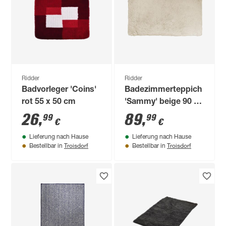
Ridder
Ridder
Badvorleger 'Coins'
Badezimmerteppich
rot 55 x 50 cm
'Sammy' beige 90 x
60 cm
26
,
89
,
99
99
€
€
Lieferung nach Hause
Lieferung nach Hause
Troisdorf
Troisdorf
Bestellbar in
Bestellbar in