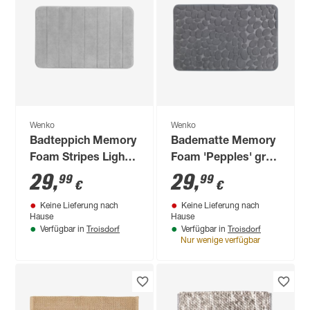
Wenko
Wenko
Badteppich Memory
Badematte Memory
Foam Stripes Light
Foam 'Pepples' grau
Grey 50 x 80 cm
50 x 80 cm
29
,
29
,
99
99
€
€
Keine Lieferung nach
Keine Lieferung nach
Hause
Hause
Troisdorf
Troisdorf
Verfügbar in
Verfügbar in
Nur wenige verfügbar