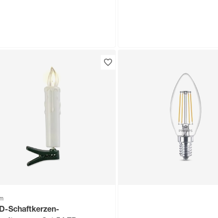
Lieferung nach Hause
Nur wenige verfügbar
Troisdorf
Verfügbar in
om
D-Leuchtmittel Kerze klar
LED-Leuchtmittel Kerze
4 1,8 W 250 lm warmweiß
E14 1,8 W 250 lm warmw
,
3
,
99
99
€
€
om
D-Schaftkerzen-