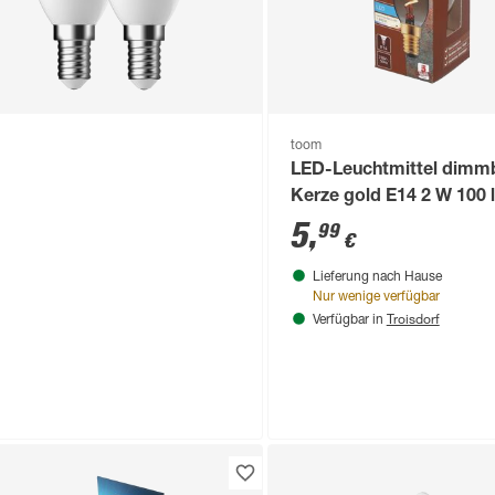
toom
LED-Leuchtmittel dimm
Kerze gold E14 2 W 100 
warmweiß
5
,
99
€
Lieferung nach Hause
Nur wenige verfügbar
Troisdorf
Verfügbar in
Produktdatenblatt
duktdatenblatt
Lieferung nach Hause
Lieferung nach Hause
Nur wenige verfügbar
Troisdorf
Troisdorf
Verfügbar in
Verfügbar in