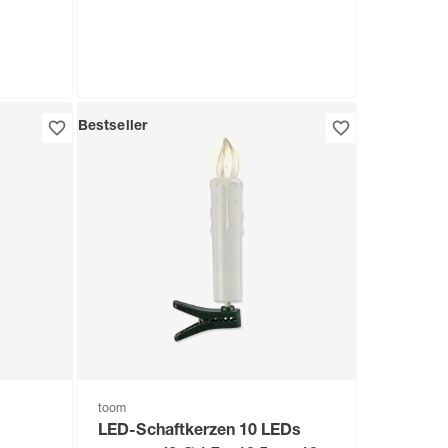
Bestseller
toom
 matt
LED-Leuchtmittel Kerze klar
eiß
E14 5,9 W 806 lm warmweiß
5
,
99
€
toom
LED-Schaftkerzen 10 LEDs