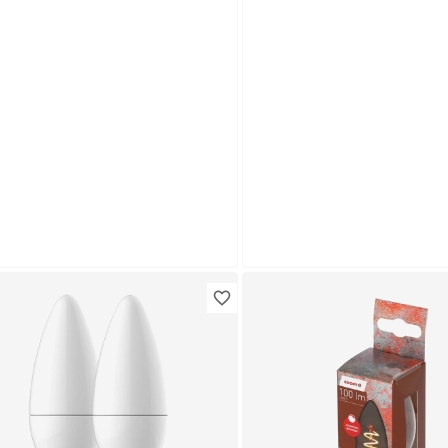
duktdatenblatt
Lieferung nach Hause
Troisdorf
Verfügbar in
lips
D-Leuchtmittelset Kerze
LED-Leuchtmittelset Ke
tt E14 5 W 470 lm warmweiß
matt E14 7,2 W 806 lm
Stück
warmweiß 2 Stück
,
5
,
99
99
€
€