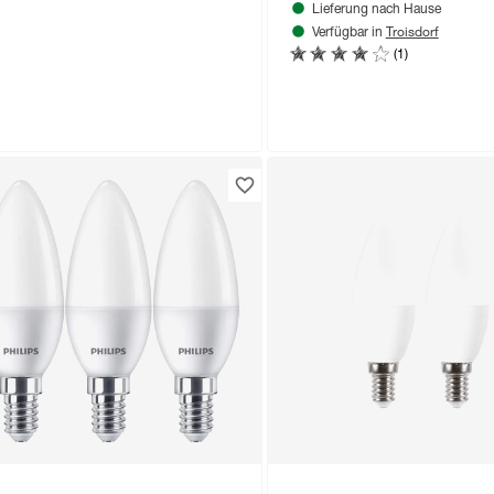
Lieferung nach Hause
Troisdorf
Verfügbar in
(1)
Produktdatenblatt
Lieferung nach Hause
Troisdorf
Verfügbar in
om
D-Leuchtmittelset Kerze
tt E14 3,4 W 470 lm
rmweiß 3 Stück
,
99
€