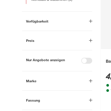
Verfügbarkeit
Lieferung nach Hause
(109)
In Troisdorf verfügbar
(229)
Preis
Auf Wunsch in Troisdorf
bestellbar
(30)
-
€
Anderen Markt auswählen
Nur Angebote anzeigen
Ba
4
Marke
Nach
Fassung
Marke suchen
e10
(1)