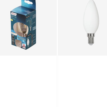
D-Leuchtmittelset Kerze
tt E14 4,9 W 470 lm
rmweiß 2 Stück
,
99
€
duktdatenblatt