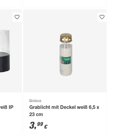
ze klar
eiß 3
Bolsius
eiß IP
Grablicht mit Deckel weiß 6,5 x
23 cm
3
,
99
€