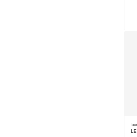
to
LE
E1
3
to
LE