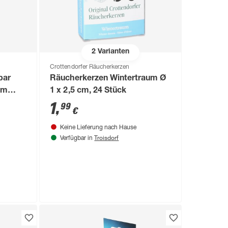
2
Varianten
Crottendorfer Räucherkerzen
bar
Räucherkerzen Wintertraum Ø
lm
1 x 2,5 cm, 24 Stück
1
,
99
€
Keine Lieferung nach Hause
Troisdorf
Verfügbar in