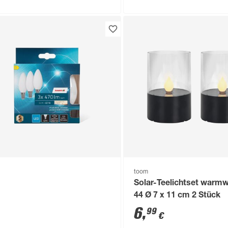
toom
LED-Leuchtmittelset Ker
E14 40 W 470 lm warmw
Stück
6
,
99
€
toom
Solar-Teelichtset warmw
44 Ø 7 x 11 cm 2 Stück
6
,
99
€