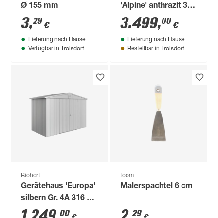
Ø 155 mm
'Alpine' anthrazit 359
x 507 cm
3
,
3.499
,
29
00
€
€
Polycarbonat grau
Lieferung nach Hause
Lieferung nach Hause
Troisdorf
Troisdorf
Verfügbar in
Bestellbar in
Biohort
toom
Gerätehaus 'Europa'
Malerspachtel 6 cm
silbern Gr. 4A 316 x
156 x 209 cm
1.249
,
2
,
00
29
€
€