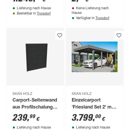
Lieferung nach Hause
Keine Lieferung nach
Troisdorf
Hause
Bestellbar in
Troisdorf
Verfügbar in
SKAN HOLZ
SKAN HOLZ
Carport-Seitenwand
Einzelcarport
aus Profilschalung
'Friesland Set 2' mit
141 x 200 cm
Aluminiumdach und
239
,
3.799
,
99
00
€
€
schiefergrau
Geräteraum 314 x
Lieferung nach Hause
Lieferung nach Hause
708 cm schiefergrau