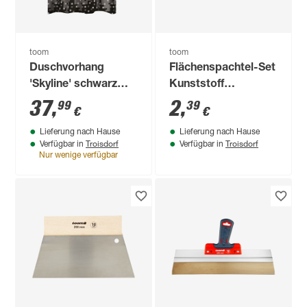
toom
toom
Duschvorhang
Flächenspachtel-Set
'Skyline' schwarz
Kunststoff
180 x 200 cm
5/7,5/10/12 cm 4-
37
,
2
,
99
39
€
€
teilig
Lieferung nach Hause
Lieferung nach Hause
Troisdorf
Troisdorf
Verfügbar in
Verfügbar in
Nur wenige verfügbar