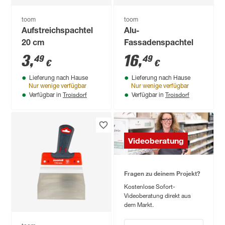
toom
toom
Aufstreichspachtel
Alu-
20 cm
Fassadenspachtel
3
,
16
,
49
49
€
€
Lieferung nach Hause
Lieferung nach Hause
Nur wenige verfügbar
Nur wenige verfügbar
Troisdorf
Troisdorf
Verfügbar in
Verfügbar in
Videoberatung
Fragen zu deinem Projekt?
Kostenlose Sofort-
Videoberatung direkt aus
dem Markt.