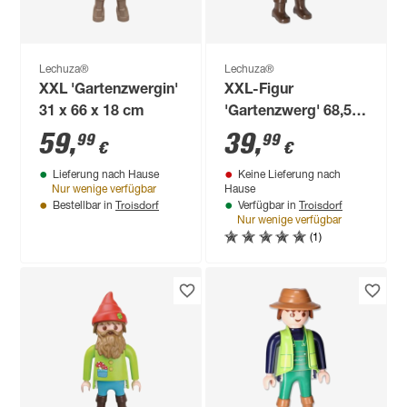
Lechuza®
Lechuza®
XXL 'Gartenzwergin'
XXL-Figur
31 x 66 x 18 cm
'Gartenzwerg' 68,5
cm
59
,
39
,
99
99
€
€
Lieferung nach Hause
Keine Lieferung nach
Nur wenige verfügbar
Hause
Troisdorf
Troisdorf
Bestellbar in
Verfügbar in
Nur wenige verfügbar
(1)