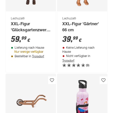
Lechuza®
Lechuza®
XXL-Figur
XXL-Figur 'Gärtner'
'Glücksgartenzwerg'
66 cm
33,4 x 68,4 x 27,5 cm
59
,
39
,
99
99
€
€
Lieferung nach Hause
Keine Lieferung nach
Nur wenige verfügbar
Hause
Troisdorf
Nicht verfügbar in
Bestellbar in
Troisdorf
(9)