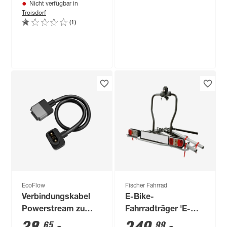
Nicht verfügbar in
Troisdorf
(1)
Firefix
Kaminofen 'Kronos'
Stahl/Naturstein 6,2
kW
799
,
00
€
EcoFlow
Fischer Fahrrad
Verbindungskabel
E-Bike-
Powerstream zu
Fahrradträger 'E-
Delta 2, Delta Max
Dison' schwarz 60
65
99