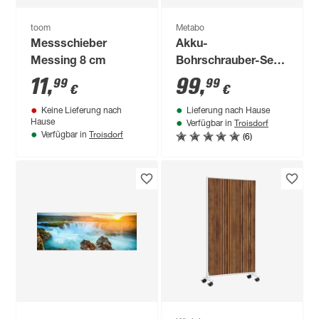
toom
Metabo
Messschieber
Akku-
Messing 8 cm
Bohrschrauber-Set
'PowerMaxx BS
11
,
99
,
99
99
€
€
Basic' 12 V mit 2
Keine Lieferung nach
Lieferung nach Hause
Akkus und
Troisdorf
Hause
Verfügbar in
Ladegerät
Troisdorf
(6)
Verfügbar in