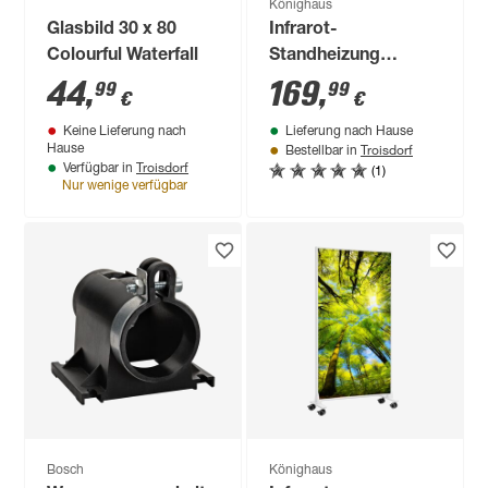
Könighaus
Glasbild 30 x 80
Infrarot-
Colourful Waterfall
Standheizung
'Ambienteline'
44
,
169
,
99
99
€
€
Holzpaneel 800 W 60
Keine Lieferung nach
Lieferung nach Hause
x 100 cm
Troisdorf
Hause
Bestellbar in
Troisdorf
(1)
Verfügbar in
Nur wenige verfügbar
Bosch
Könighaus