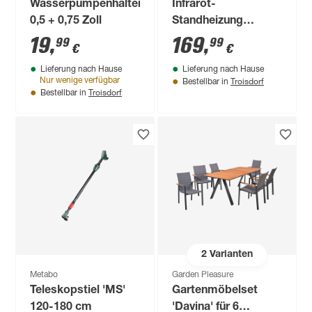
Wasserpumpenhalter
Infrarot-
0,5 + 0,75 Zoll
Standheizung
'Ambienteline'
19
,
169
,
99
99
€
€
Waldlichtung 800 W
Lieferung nach Hause
Lieferung nach Hause
60 x 100 cm
Troisdorf
Nur wenige verfügbar
Bestellbar in
Troisdorf
Bestellbar in
2
Varianten
Metabo
Garden Pleasure
Teleskopstiel 'MS'
Gartenmöbelset
120-180 cm
'Davina' für 6