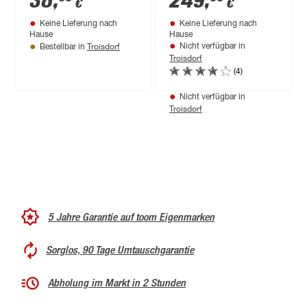
38
,
249
,
€
€
und Detal 2 Max, 40
kg
Keine Lieferung nach
Keine Lieferung nach
cm
Hause
Hause
Troisdorf
Nicht verfügbar in
Bestellbar in
Troisdorf
Produktdatenblatt
(4)
Keine Lieferung nach
Hause
Nicht verfügbar in
Troisdorf
5 Jahre Garantie auf toom Eigenmarken
Sorglos, 90 Tage Umtauschgarantie
Abholung im Markt in 2 Stunden