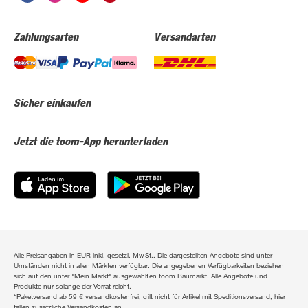
Zahlungsarten
Versandarten
Sicher einkaufen
Jetzt die toom-App herunterladen
Alle Preisangaben in EUR inkl. gesetzl. MwSt.. Die dargestellten Angebote sind unter
Umständen nicht in allen Märkten verfügbar. Die angegebenen Verfügbarkeiten beziehen
sich auf den unter "Mein Markt" ausgewählten toom Baumarkt. Alle Angebote und
Produkte nur solange der Vorrat reicht.
*Paketversand ab 59 € versandkostenfrei, gilt nicht für Artikel mit Speditionsversand, hier
fallen zusätzliche Versandkosten an.