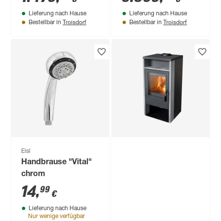
Anbaudach, Ofen 9
Lieferung nach Hause
Lieferung nach Hause
kW Bio externe
Troisdorf
Troisdorf
Bestellbar in
Bestellbar in
Steuerung 537,5 x
231,5 x 276 cm
Eisl
Handbrause "Vital"
chrom
14
,
99
€
Lieferung nach Hause
Nur wenige verfügbar