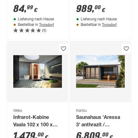
Personen Aluminium
84
,
989
,
99
00
€
€
Lieferung nach Hause
Lieferung nach Hause
Troisdorf
Troisdorf
Bestellbar in
Bestellbar in
(1)
Weka
Karibu
Infrarot-Kabine
Saunahaus 'Aressa
Vaala 102 x 100 x
3' anthrazit /
196 cm
graualuminium mit
1.479
,
6.809
,
00
00
€
€