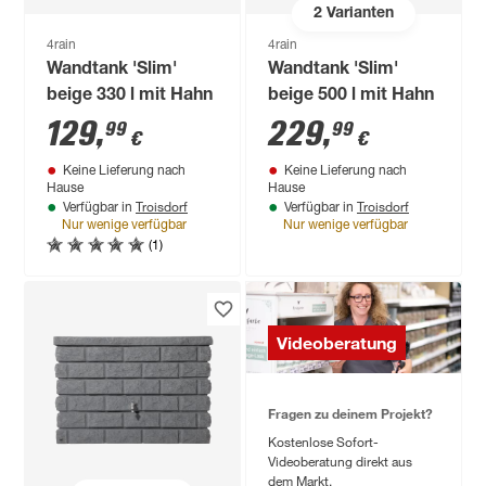
2
Varianten
4rain
4rain
Wandtank 'Slim'
Wandtank 'Slim'
beige 330 l mit Hahn
beige 500 l mit Hahn
129
,
229
,
99
99
€
€
Keine Lieferung nach
Keine Lieferung nach
Hause
Hause
Troisdorf
Troisdorf
Verfügbar in
Verfügbar in
Nur wenige verfügbar
Nur wenige verfügbar
(1)
Videoberatung
Fragen zu deinem Projekt?
Kostenlose Sofort-
Videoberatung direkt aus
dem Markt.