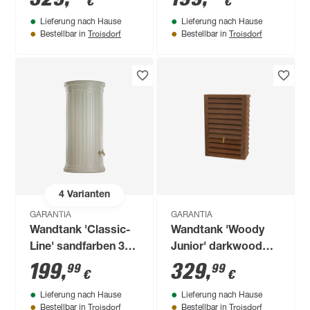
€
€
Lieferung nach Hause
Lieferung nach Hause
Troisdorf
Troisdorf
Bestellbar in
Bestellbar in
4
Varianten
GARANTIA
GARANTIA
Wandtank 'Classic-
Wandtank 'Woody
Line' sandfarben 330
Junior' darkwood
l
300 l
199
,
329
,
99
99
€
€
Lieferung nach Hause
Lieferung nach Hause
Troisdorf
Troisdorf
Bestellbar in
Bestellbar in