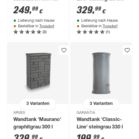
Hahn
l
249
,
329
,
99
99
€
€
Lieferung nach Hause
Lieferung nach Hause
Troisdorf
Troisdorf
Bestellbar in
Bestellbar in
(3)
(1)
3
Varianten
3
Varianten
ARVES
GARANTIA
Wandtank 'Maurano'
Wandtank 'Classic-
graphitgrau 300 l
Line' steingrau 330 l
329
,
199
,
99
99