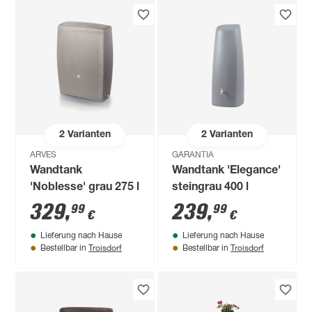
2
Varianten
2
Varianten
ARVES
GARANTIA
Wandtank
Wandtank 'Elegance'
'Noblesse' grau 275 l
steingrau 400 l
329
,
239
,
99
99
€
€
Lieferung nach Hause
Lieferung nach Hause
Troisdorf
Troisdorf
Bestellbar in
Bestellbar in