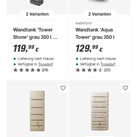
2
Varianten
2
Varianten
waterform
Wandtank 'Tower
Wandtank 'Aqua
Stone' grau 350 l mit
Tower' grau 350 l
Hahn
119
,
129
,
99
99
€
€
Lieferung nach Hause
Lieferung nach Hause
Troisdorf
Troisdorf
Verfügbar in
Verfügbar in
(29)
(22)