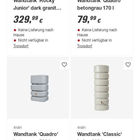
Wandtank 'Rocky
Wandtank 'Quadro'
Junior' dark granite
betongrau 170 l
300 l
329
,
79
,
99
99
€
€
Keine Lieferung nach
Keine Lieferung nach
Hause
Hause
Nicht verfügbar in
Nicht verfügbar in
Troisdorf
Troisdorf
4rain
4rain
Wandtank 'Quadro'
Wandtank 'Classic'