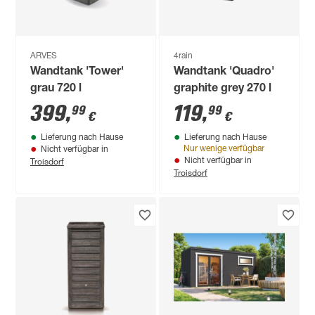
ARVES
4rain
Wandtank 'Tower'
Wandtank 'Quadro'
grau 720 l
graphite grey 270 l
399
,
119
,
99
99
€
€
Lieferung nach Hause
Lieferung nach Hause
Nur wenige verfügbar
Nicht verfügbar in
Troisdorf
Nicht verfügbar in
Troisdorf