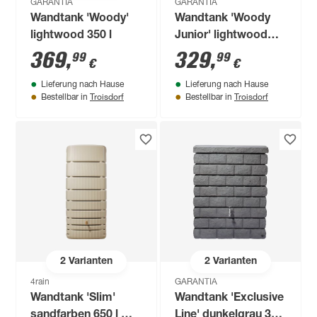
GARANTIA
GARANTIA
Wandtank 'Woody'
Wandtank 'Woody
lightwood 350 l
Junior' lightwood
300 l
369
,
329
,
99
99
€
€
Lieferung nach Hause
Lieferung nach Hause
Troisdorf
Troisdorf
Bestellbar in
Bestellbar in
2
Varianten
2
Varianten
4rain
GARANTIA
Wandtank 'Slim'
Wandtank 'Exclusive
sandfarben 650 l mit
Line' dunkelgrau 300