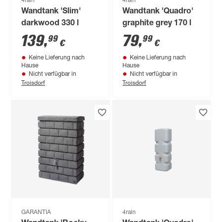
4rain
4rain
Wandtank 'Slim'
Wandtank 'Quadro'
darkwood 330 l
graphite grey 170 l
139
,
79
,
99
99
€
€
Keine Lieferung nach
Keine Lieferung nach
Hause
Hause
Nicht verfügbar in
Nicht verfügbar in
Troisdorf
Troisdorf
GARANTIA
4rain