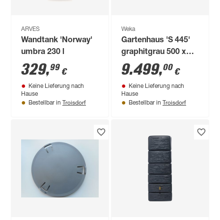
ARVES
Weka
Wandtank 'Norway'
Gartenhaus 'S 445'
umbra 230 l
graphitgrau 500 x
239,4 x 250 cm
329
,
9.499
,
99
00
€
€
Keine Lieferung nach
Keine Lieferung nach
Hause
Hause
Troisdorf
Troisdorf
Bestellbar in
Bestellbar in