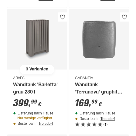
3
Varianten
ARVES
GARANTIA
Wandtank 'Barletta'
Wandtank
grau 280 l
'Terranova' graphite
grey 275 l
399
,
169
,
99
99
€
€
Lieferung nach Hause
Lieferung nach Hause
Troisdorf
Nur wenige verfügbar
Bestellbar in
Troisdorf
(1)
Bestellbar in