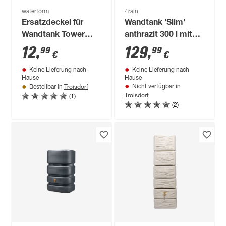
waterform
4rain
Ersatzdeckel für
Wandtank 'Slim'
Wandtank Tower
anthrazit 300 l mit
'IDTST/IDTC'
Hahn
12
,
129
,
99
99
€
€
anthrazit
Keine Lieferung nach
Keine Lieferung nach
Hause
Hause
Troisdorf
Nicht verfügbar in
Bestellbar in
Troisdorf
(1)
(2)