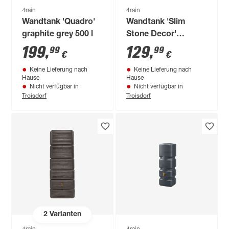
4rain
4rain
Wandtank 'Quadro'
Wandtank 'Slim
graphite grey 500 l
Stone Decor'
sandbeige 330 l
199
,
129
,
99
99
€
€
Keine Lieferung nach
Keine Lieferung nach
Hause
Hause
Nicht verfügbar in
Nicht verfügbar in
Troisdorf
Troisdorf
2
Varianten