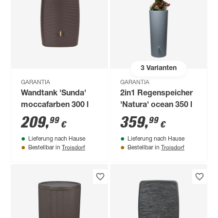
3
Varianten
GARANTIA
GARANTIA
Wandtank 'Sunda'
2in1 Regenspeicher
moccafarben 300 l
'Natura' ocean 350 l
209
,
359
,
99
99
€
€
Lieferung nach Hause
Lieferung nach Hause
Troisdorf
Troisdorf
Bestellbar in
Bestellbar in