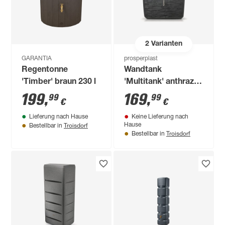
2
Varianten
GARANTIA
prosperplast
Regentonne
Wandtank
'Timber' braun 230 l
'Multitank' anthrazit
250 l
199
,
169
,
99
99
€
€
Lieferung nach Hause
Keine Lieferung nach
Troisdorf
Hause
Bestellbar in
Troisdorf
Bestellbar in