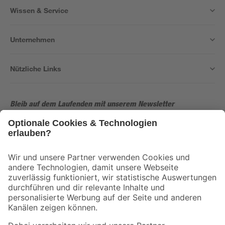
Wissen & Service
Unternehmen
Nützliche Links
Bleib auf dem Laufenden mit unserem Newsletter
Der toom Newsletter: Keine Angebote und Aktionen mehr verpassen!
Zur Newsletter Anmeldung
Folge uns