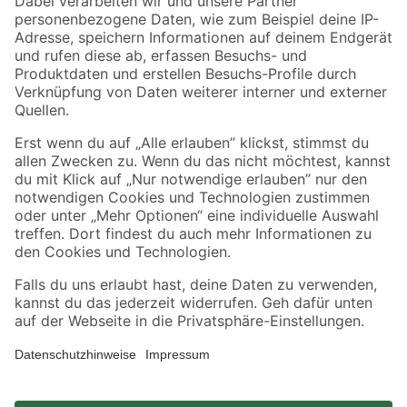
Zahlungsarten
Versandarten
Sicher einkaufen
Jetzt die toom-App herunterladen
Alle Preisangaben in EUR inkl. gesetzl. MwSt.. Die dargestellten Angebote sind unter
Umständen nicht in allen Märkten verfügbar. Die angegebenen Verfügbarkeiten beziehen
sich auf den unter "Mein Markt" ausgewählten toom Baumarkt. Alle Angebote und
Produkte nur solange der Vorrat reicht.
*Paketversand ab 59 € versandkostenfrei, gilt nicht für Artikel mit Speditionsversand, hier
fallen zusätzliche Versandkosten an.