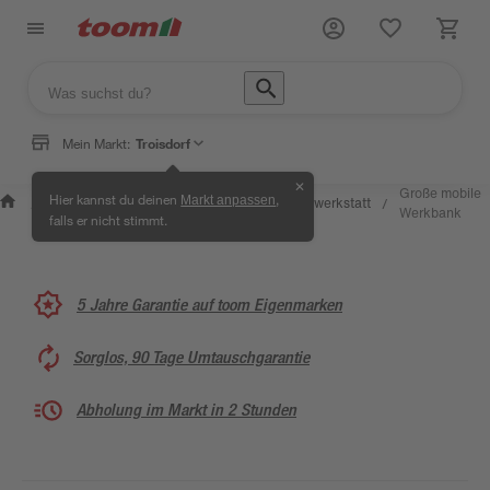
Mein Markt:
Troisdorf
✕
Wissen &
Selbermachen
Große mobile
Hier kannst du deinen
,
Markt anpassen
Kreativwerkstatt
/
/
/
/
Service
& Ratgeber
Werkbank
falls er nicht stimmt.
5 Jahre Garantie auf toom Eigenmarken
Sorglos, 90 Tage Umtauschgarantie
Abholung im Markt in 2 Stunden