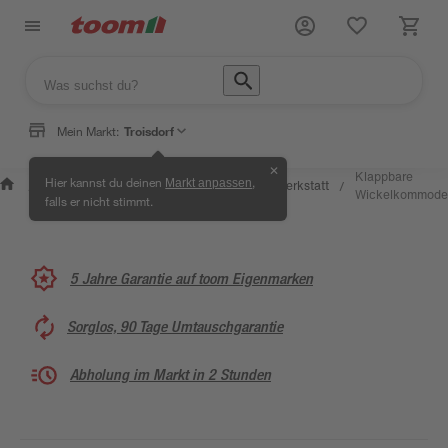
Mein Markt:
Troisdorf
✕
Wissen &
Selbermachen
Klappbare
Hier kannst du deinen
,
Markt anpassen
Kreativwerkstatt
/
/
/
/
Service
& Ratgeber
Wickelkommode
falls er nicht stimmt.
5 Jahre Garantie auf toom Eigenmarken
Sorglos, 90 Tage Umtauschgarantie
Abholung im Markt in 2 Stunden