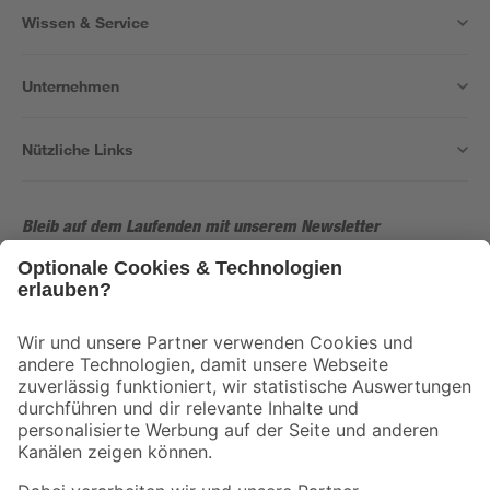
Wissen & Service
Unternehmen
Nützliche Links
Bleib auf dem Laufenden mit unserem Newsletter
Der toom Newsletter: Keine Angebote und Aktionen mehr verpassen!
Zur Newsletter Anmeldung
Folge uns