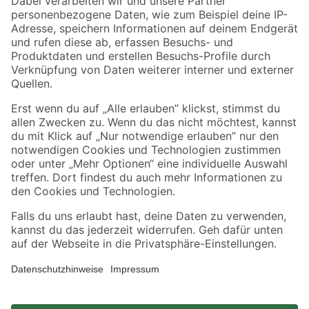
Zahlungsarten
Versandarten
Sicher einkaufen
Jetzt die toom-App herunterladen
Alle Preisangaben in EUR inkl. gesetzl. MwSt.. Die dargestellten Angebote sind unter
Umständen nicht in allen Märkten verfügbar. Die angegebenen Verfügbarkeiten beziehen
sich auf den unter "Mein Markt" ausgewählten toom Baumarkt. Alle Angebote und
Produkte nur solange der Vorrat reicht.
*Paketversand ab 59 € versandkostenfrei, gilt nicht für Artikel mit Speditionsversand, hier
fallen zusätzliche Versandkosten an.