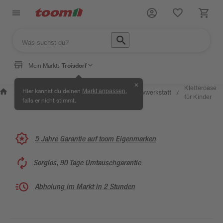
Mein Markt:
Troisdorf
✕
Wissen &
Selbermachen &
Kletteroase
Hier kannst du deinen
,
Markt anpassen
Kreativwerkstatt
/
/
/
/
Service
Ratgeber
für Kinder
falls er nicht stimmt.
5 Jahre Garantie auf toom Eigenmarken
Sorglos, 90 Tage Umtauschgarantie
Abholung im Markt in 2 Stunden