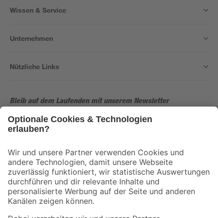
Wissen & Service
Unternehmen
Nützliche Links
Bleib auf dem Laufenden mit unserem Newsletter
Der toom Newsletter: Keine Angebote und Aktionen mehr verpassen!
Zur Newsletter Anmeldung
Folge uns