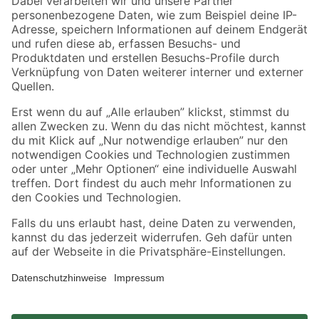
Zahlungsarten
Versandarten
Sicher einkaufen
Jetzt die toom-App herunterladen
Alle Preisangaben in EUR inkl. gesetzl. MwSt.. Die dargestellten Angebote sind unter
Umständen nicht in allen Märkten verfügbar. Die angegebenen Verfügbarkeiten beziehen
sich auf den unter "Mein Markt" ausgewählten toom Baumarkt. Alle Angebote und
Produkte nur solange der Vorrat reicht.
*Paketversand ab 59 € versandkostenfrei, gilt nicht für Artikel mit Speditionsversand, hier
fallen zusätzliche Versandkosten an.