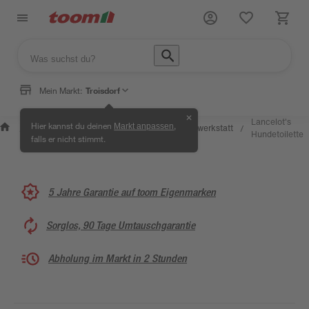
Mein Markt:
Troisdorf
✕
Wissen &
Selbermachen
Lancelot's
Hier kannst du deinen
,
Markt anpassen
Kreativwerkstatt
/
/
/
/
Service
& Ratgeber
Hundetoilette
falls er nicht stimmt.
5 Jahre Garantie auf toom Eigenmarken
Sorglos, 90 Tage Umtauschgarantie
Abholung im Markt in 2 Stunden