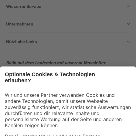
Wissen & Service
Unternehmen
Nützliche Links
Bleib auf dem Laufenden mit unserem Newsletter
Der toom Newsletter: Keine Angebote und Aktionen mehr verpassen!
Zur Newsletter Anmeldung
Folge uns