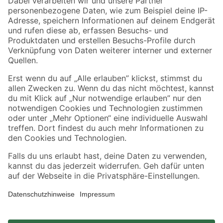
Zahlungsarten
Versandarten
Sicher einkaufen
Jetzt die toom-App herunterladen
Alle Preisangaben in EUR inkl. gesetzl. MwSt.. Die dargestellten Angebote sind unter
Umständen nicht in allen Märkten verfügbar. Die angegebenen Verfügbarkeiten beziehen
sich auf den unter "Mein Markt" ausgewählten toom Baumarkt. Alle Angebote und
Produkte nur solange der Vorrat reicht.
*Paketversand ab 59 € versandkostenfrei, gilt nicht für Artikel mit Speditionsversand, hier
fallen zusätzliche Versandkosten an.