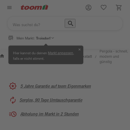
Mein Markt:
Troisdorf
✕
Wissen
Pergola - schnell,
Hier kannst du deinen
,
Markt anpassen
Selbermachen
&
Kreativwerkstatt
modern und
/
/
/
/
falls er nicht stimmt.
& Ratgeber
Service
günstig
5 Jahre Garantie auf toom Eigenmarken
Sorglos, 90 Tage Umtauschgarantie
Abholung im Markt in 2 Stunden