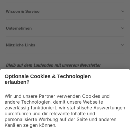
Wissen & Service
Unternehmen
Nützliche Links
Bleib auf dem Laufenden mit unserem Newsletter
Der toom Newsletter: Keine Angebote und Aktionen mehr verpassen!
Zur Newsletter Anmeldung
Folge uns