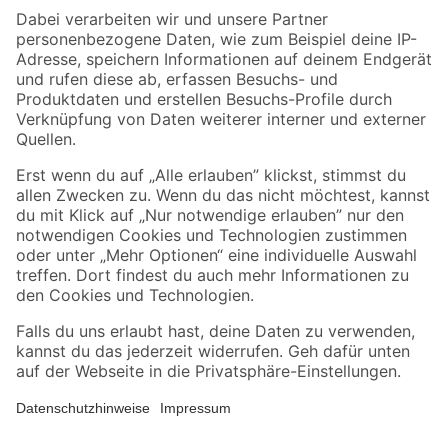
Zahlungsarten
Versandarten
Sicher einkaufen
Jetzt die toom-App herunterladen
Alle Preisangaben in EUR inkl. gesetzl. MwSt.. Die dargestellten Angebote sind unter
Umständen nicht in allen Märkten verfügbar. Die angegebenen Verfügbarkeiten beziehen
sich auf den unter "Mein Markt" ausgewählten toom Baumarkt. Alle Angebote und
Produkte nur solange der Vorrat reicht.
*Paketversand ab 59 € versandkostenfrei, gilt nicht für Artikel mit Speditionsversand, hier
fallen zusätzliche Versandkosten an.