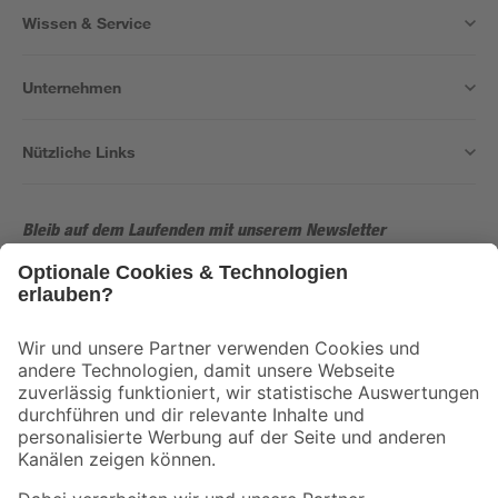
Wissen & Service
Unternehmen
Nützliche Links
Bleib auf dem Laufenden mit unserem Newsletter
Der toom Newsletter: Keine Angebote und Aktionen mehr verpassen!
Zur Newsletter Anmeldung
Folge uns