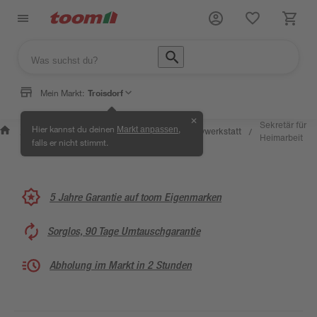
Mein Markt:
Troisdorf
✕
Wissen &
Selbermachen
Sekretär für
Hier kannst du deinen
,
Markt anpassen
Kreativwerkstatt
/
/
/
/
Service
& Ratgeber
Heimarbeit
falls er nicht stimmt.
5 Jahre Garantie auf toom Eigenmarken
Sorglos, 90 Tage Umtauschgarantie
Abholung im Markt in 2 Stunden