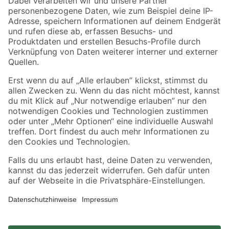
Zahlungsarten
Versandarten
Sicher einkaufen
Jetzt die toom-App herunterladen
Alle Preisangaben in EUR inkl. gesetzl. MwSt.. Die dargestellten Angebote sind unter
Umständen nicht in allen Märkten verfügbar. Die angegebenen Verfügbarkeiten beziehen
sich auf den unter "Mein Markt" ausgewählten toom Baumarkt. Alle Angebote und
Produkte nur solange der Vorrat reicht.
*Paketversand ab 59 € versandkostenfrei, gilt nicht für Artikel mit Speditionsversand, hier
fallen zusätzliche Versandkosten an.