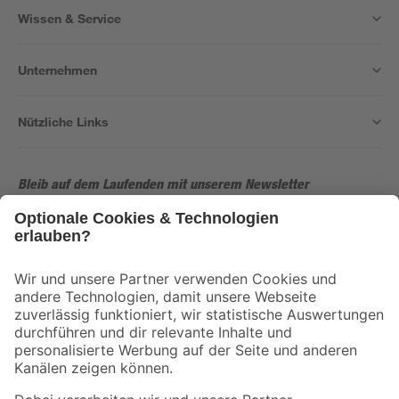
Wissen & Service
Unternehmen
Nützliche Links
Bleib auf dem Laufenden mit unserem Newsletter
Der toom Newsletter: Keine Angebote und Aktionen mehr verpassen!
Zur Newsletter Anmeldung
Folge uns