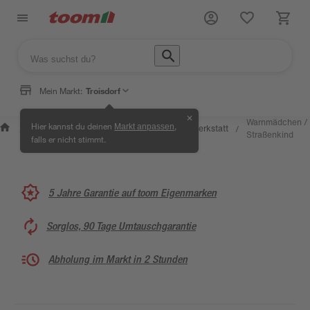
Mein Markt:
Troisdorf
✕
Wissen &
Selbermachen
Warnmädchen /
Hier kannst du deinen
,
Markt anpassen
Kreativwerkstatt
/
/
/
/
Service
& Ratgeber
Straßenkind
falls er nicht stimmt.
5 Jahre Garantie auf toom Eigenmarken
Sorglos, 90 Tage Umtauschgarantie
Abholung im Markt in 2 Stunden