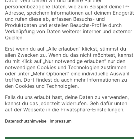
Zahlungsarten
Versandarten
Sicher einkaufen
Jetzt die toom-App herunterladen
Alle Preisangaben in EUR inkl. gesetzl. MwSt.. Die dargestellten Angebote sind unter
Umständen nicht in allen Märkten verfügbar. Die angegebenen Verfügbarkeiten beziehen
sich auf den unter "Mein Markt" ausgewählten toom Baumarkt. Alle Angebote und
Produkte nur solange der Vorrat reicht.
*Paketversand ab 59 € versandkostenfrei, gilt nicht für Artikel mit Speditionsversand, hier
fallen zusätzliche Versandkosten an.