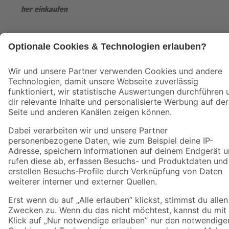
Sicher einkaufen
Jetzt die toom-App herunterladen
Alle Preisangaben in EUR inkl. gesetzl. MwSt.. Die dargestellten Angebote sind unter
Umständen nicht in allen Märkten verfügbar. Die angegebenen Verfügbarkeiten beziehen
sich auf den unter "Mein Markt" ausgewählten toom Baumarkt. Alle Angebote und
Produkte nur solange der Vorrat reicht.
*Paketversand ab 59 € versandkostenfrei, gilt nicht für Artikel mit Speditionsversand, hier
fallen zusätzliche Versandkosten an.
Datenschutz
Privatsphäre
Impressum
AGB
Nutzungsbedingungen
Widerrufsrecht
Vertrag widerrufen
Barrierefreiheit