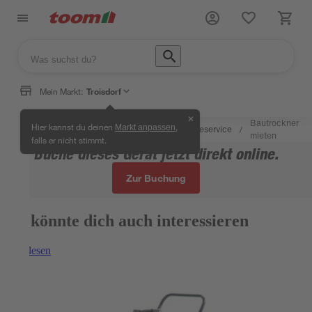
Mein Markt:
Troisdorf
✕
Wissen &
toom
Bautrockner
Hier kannst du deinen
,
Markt anpassen
Mietgeräteservice
/
/
/
/
Service
Service
mieten
falls er nicht stimmt.
Buche dieses Gerät jetzt direkt online.
Zur Buchung
Das könnte dich auch interessieren
Weiterlesen