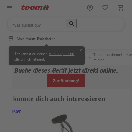
Mein Markt:
Troisdorf
✕
Wissen
Hier kannst du deinen
,
Markt anpassen
toom
Teppichbodenentferner
&
Mietgeräteservice
/
/
/
/
falls er nicht stimmt.
Service
mieten
Service
Buche dieses Gerät jetzt direkt online.
Zur Buchung!
Das könnte dich auch interessieren
Weiterlesen