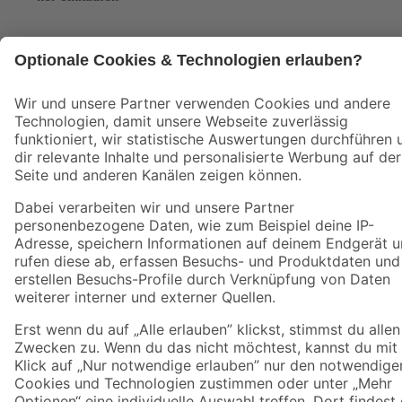
Jetzt die toom-App herunterladen
Alle Preisangaben in EUR inkl. gesetzl. MwSt.. Die dargestellten Angebote sind unter
Umständen nicht in allen Märkten verfügbar. Die angegebenen Verfügbarkeiten beziehen
sich auf den unter "Mein Markt" ausgewählten toom Baumarkt. Alle Angebote und
Produkte nur solange der Vorrat reicht.
*Paketversand ab 59 € versandkostenfrei, gilt nicht für Artikel mit Speditionsversand, hier
fallen zusätzliche Versandkosten an.
Datenschutz
Privatsphäre
Impressum
AGB
Nutzungsbedingungen
Widerrufsrecht
Vertrag widerrufen
Barrierefreiheit
© 2026 toom Baumarkt GmbH