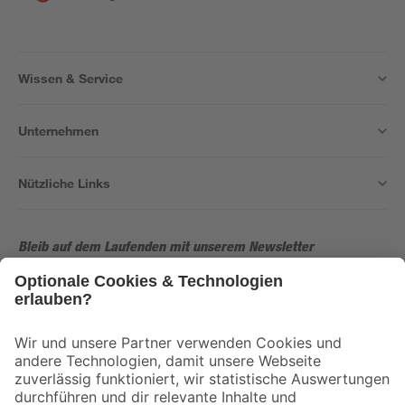
Wissen & Service
Unternehmen
Nützliche Links
Bleib auf dem Laufenden mit unserem Newsletter
Der toom Newsletter: Keine Angebote und Aktionen mehr verpassen!
Zur Newsletter Anmeldung
Folge uns