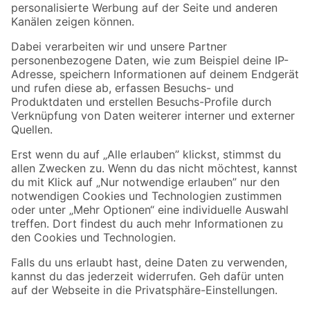
Zahlungsarten
Versandarten
Sicher einkaufen
Jetzt die toom-App herunterladen
Alle Preisangaben in EUR inkl. gesetzl. MwSt.. Die dargestellten Angebote sind unter
Umständen nicht in allen Märkten verfügbar. Die angegebenen Verfügbarkeiten beziehen
sich auf den unter "Mein Markt" ausgewählten toom Baumarkt. Alle Angebote und
Produkte nur solange der Vorrat reicht.