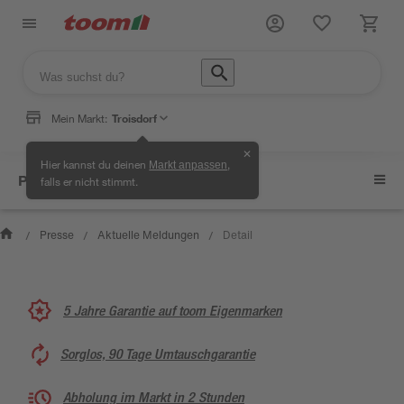
Mein Markt:
Troisdorf
✕
Hier kannst du deinen
,
Markt anpassen
Presse
falls er nicht stimmt.
Presse
Aktuelle Meldungen
Detail
/
/
/
5 Jahre Garantie auf toom Eigenmarken
Sorglos, 90 Tage Umtauschgarantie
Abholung im Markt in 2 Stunden