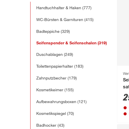
Handtuchhalter & Haken
(777)
WC-Bürsten & Garnituren
(415)
Badteppiche
(329)
Seifenspender & Seifenschalen
(319)
Duschablagen
(249)
Toilettenpapierhalter
(183)
We
Zahnputzbecher
(179)
Se
sa
Kosmetikeimer
(155)
2
Aufbewahrungsboxen
(121)
Kosmetikspiegel
(70)
Badhocker
(43)