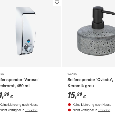
nko
Wenko
ifenspender 'Varese'
Seifenspender 'Oviedo',
rchromt, 450 ml
Keramik grau
1
,
15
,
99
99
€
€
Keine Lieferung nach Hause
Keine Lieferung nach Hause
Troisdorf
Troisdorf
Nicht verfügbar in
Nicht verfügbar in