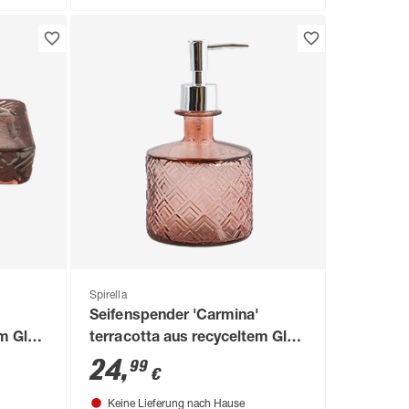
Spirella
Seifenspender 'Carmina'
em Glas
terracotta aus recyceltem Glas
430 ml
24
,
99
€
Keine Lieferung nach Hause