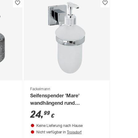
Fackelmann
Seifenspender 'Mare'
wandhängend rund
verchromt/weiß
24
,
99
€
Keine Lieferung nach Hause
Troisdorf
Nicht verfügbar in