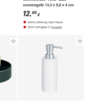
e
Seifenschale 'Yoko' Glas
sonnengelb 13,3 x 9,8 x 4 cm
12
,
99
€
Keine Lieferung nach Hause
Troisdorf
Nicht verfügbar in