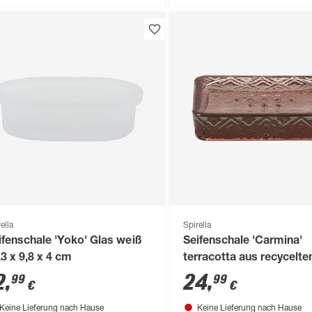
ella
Spirella
ifenschale 'Yoko' Glas weiß
Seifenschale 'Carmina'
,3 x 9,8 x 4 cm
terracotta aus recycelt
12,2 x 9,3 x 3,1 cm
2
,
24
,
99
99
€
€
Keine Lieferung nach Hause
Keine Lieferung nach Hause