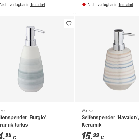
Troisdorf
Troisdorf
Nicht verfügbar in
Nicht verfügbar in
nko
Wenko
ifenspender 'Burgio',
Seifenspender 'Navalon'
ramik türkis
Keramik
4
,
15
,
99
99
€
€