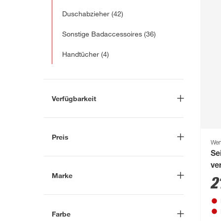
Duschabzieher
(42)
Sonstige Badaccessoires
(36)
Handtücher
(4)
Verfügbarkeit
Lieferung nach Hause
(166)
In Troisdorf verfügbar
(102)
Preis
We
Auf Wunsch in Troisdorf
Se
bestellbar
(141)
-
€
ve
Anderen Markt auswählen
Marke
2
Nach
Farbe
Marke suchen