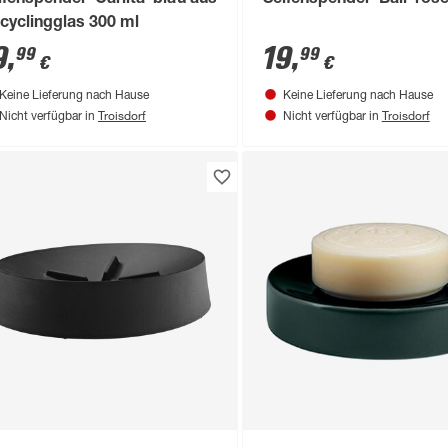
ifenspender 'Carlita' blau aus
Seifenspender 'Bali' ros
cyclingglas 300 ml
9
,
19
,
99
99
€
€
Keine Lieferung nach Hause
Keine Lieferung nach Hause
Troisdorf
Troisdorf
Nicht verfügbar in
Nicht verfügbar in