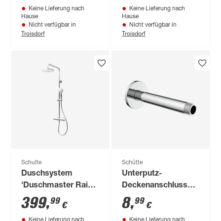
Keine Lieferung nach
Keine Lieferung nach
Kopfbrause
eckig, 102 cm
Hause
Hause
Nicht verfügbar in
Nicht verfügbar in
Troisdorf
Troisdorf
Schulte
Schütte
Duschsystem
Unterputz-
'Duschmaster Rain
Deckenanschluss
III' mit Thermostat,
'Pure Rain Dijon'
399
,
8
,
99
99
€
€
rund, 110 cm
Edelstahl chrom
Keine Lieferung nach
Keine Lieferung nach