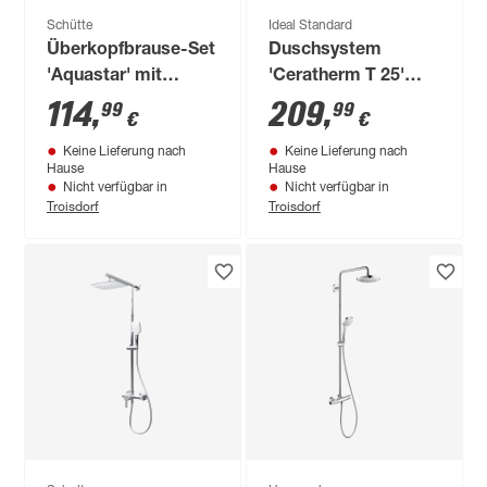
Schütte
Ideal Standard
Überkopfbrause-Set
Duschsystem
'Aquastar' mit
'Ceratherm T 25'
seitlicher Ablage
chromfarben 115
114
,
209
,
99
99
€
€
chrom, weiß
cm, mit Thermostat
Keine Lieferung nach
Keine Lieferung nach
Hause
Hause
Nicht verfügbar in
Nicht verfügbar in
Troisdorf
Troisdorf