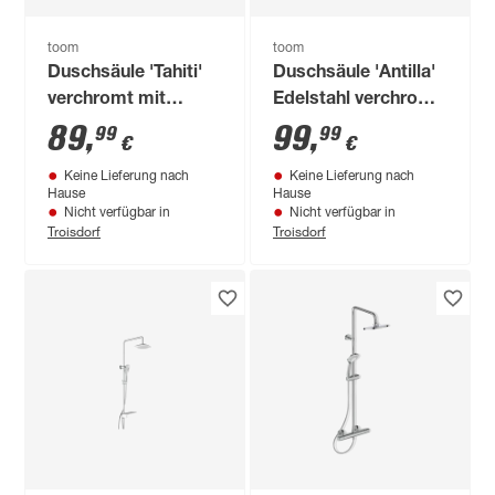
toom
toom
Duschsäule 'Tahiti'
Duschsäule 'Antilla'
verchromt mit
Edelstahl verchromt
Seifenschale
95 cm
89
,
99
,
99
99
€
€
Keine Lieferung nach
Keine Lieferung nach
Hause
Hause
Nicht verfügbar in
Nicht verfügbar in
Troisdorf
Troisdorf