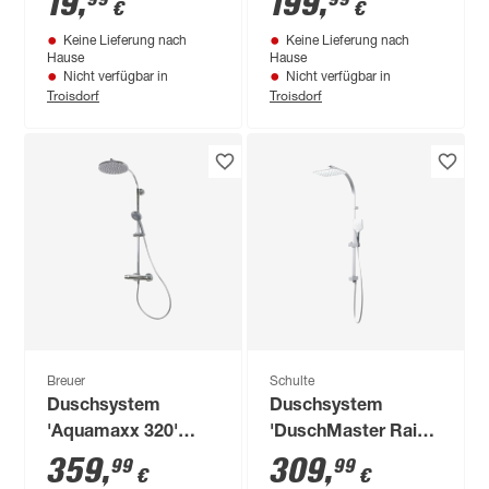
19
,
199
,
€
€
schwarz, rund, 120
Keine Lieferung nach
Keine Lieferung nach
cm
Hause
Hause
Nicht verfügbar in
Nicht verfügbar in
Troisdorf
Troisdorf
Breuer
Schulte
Duschsystem
Duschsystem
'Aquamaxx 320'
'DuschMaster Rain
chromfarben mit
II Square White
359
,
309
,
99
99
€
€
Thermostat, runde
Style' mit Umsteller,