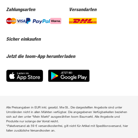
Zahlungsarten
Versandarten
Sicher einkaufen
Jetzt die toom-App herunterladen
Alle Preisangaben in EUR inkl. gesetzl. MwSt.. Die dargestellten Angebote sind unter
Umständen nicht in allen Märkten verfügbar. Die angegebenen Verfügbarkeiten beziehen
sich auf den unter "Mein Markt" ausgewählten toom Baumarkt. Alle Angebote und
Produkte nur solange der Vorrat reicht.
*Paketversand ab 59 € versandkostenfrei, gilt nicht für Artikel mit Speditionsversand, hier
fallen zusätzliche Versandkosten an.