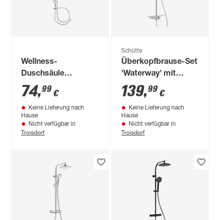
Schütte
Wellness-
Überkopfbrause-Set
Duschsäule
'Waterway' mit
"Sommerregen"
integrierter
74
,
139
,
99
99
€
€
Duscharmatur
Keine Lieferung nach
Keine Lieferung nach
chrom, anthrazit
Hause
Hause
Nicht verfügbar in
Nicht verfügbar in
Troisdorf
Troisdorf