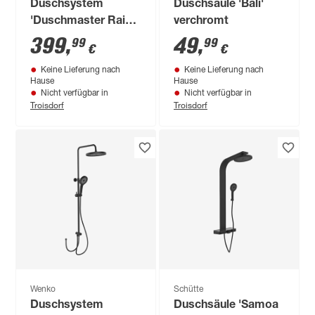
Duschsystem
Duschsäule 'Bali'
'Duschmaster Rain
verchromt
III' mit Thermostat
399
,
49
,
99
99
€
€
und Ablage, rund,
Keine Lieferung nach
Keine Lieferung nach
111 cm
Hause
Hause
Nicht verfügbar in
Nicht verfügbar in
Troisdorf
Troisdorf
Wenko
Schütte
Duschsystem
Duschsäule 'Samoa