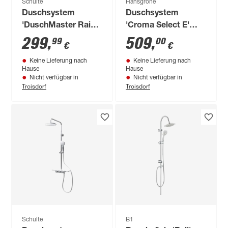
Schulte
Hansgrohe
Duschsystem
Duschsystem
'DuschMaster Rain'
'Croma Select E'
mit Einhebelmischer,
weiß-chromfarben
299
,
509
,
99
00
€
€
verchromt / weiß
zwei Strahlarten
Keine Lieferung nach
Keine Lieferung nach
Hause
Hause
Nicht verfügbar in
Nicht verfügbar in
Troisdorf
Troisdorf
Schulte
B1