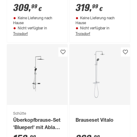
schwarz 112 cm, mit
Thermostat, runde
309
,
319
,
99
99
€
€
Thermostat
Kopfbrause
Keine Lieferung nach
Keine Lieferung nach
Hause
Hause
Nicht verfügbar in
Nicht verfügbar in
Troisdorf
Troisdorf
Schütte
Überkopfbrause-Set
Brauseset Vitalo
'Blueperl' mit Ablage
chrom/schwarz