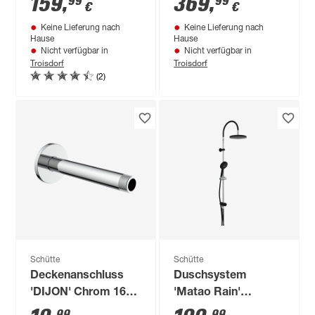
159
,
369
,
99
99
€
€
Keine Lieferung nach
Keine Lieferung nach
Hause
Hause
Nicht verfügbar in
Nicht verfügbar in
Troisdorf
Troisdorf
(2)
Schütte
Schütte
Deckenanschluss
Duschsystem
'DIJON' Chrom 16
'Matao Rain'
cm
chromfarben/matt-
99
99