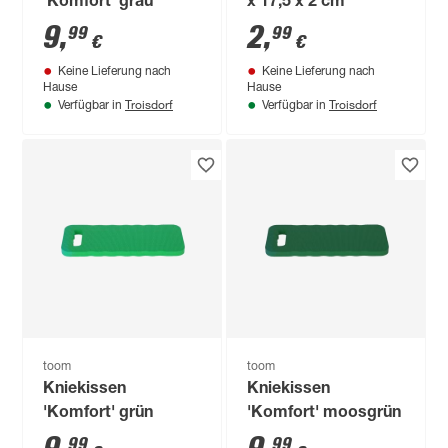
'Komfort' grau
x 17,5 x 2 cm
9
,
2
,
99
99
€
€
Keine Lieferung nach
Keine Lieferung nach
Hause
Hause
Troisdorf
Troisdorf
Verfügbar in
Verfügbar in
toom
toom
Kniekissen
Kniekissen
'Komfort' grün
'Komfort' moosgrün
99
99