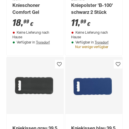
Knieschoner
Kniepolster 'B-100'
Comfort Gel
schwarz 2 Stück
18
,
11
,
99
99
€
€
Keine Lieferung nach
Keine Lieferung nach
Hause
Hause
Troisdorf
Troisdorf
Verfügbar in
Verfügbar in
Nur wenige verfügbar
Kniekissen grau 39,5
Kniekissen blau 39,5