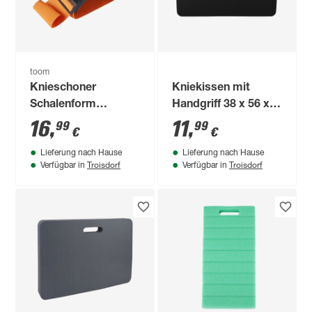
toom
Knieschoner
Kniekissen mit
Schalenform
Handgriff 38 x 56 x
Schutzklasse 2
3,8 cm
16
,
11
,
99
99
€
€
Lieferung nach Hause
Lieferung nach Hause
Troisdorf
Troisdorf
Verfügbar in
Verfügbar in