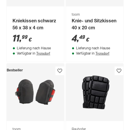
toom
Kniekissen schwarz
Knie- und Sitzkissen
56 x 38 x 4 cm
40 x 20 cm
11
,
4
,
99
49
€
€
Lieferung nach Hause
Lieferung nach Hause
Troisdorf
Troisdorf
Verfügbar in
Verfügbar in
Bestseller
toom
Bauhofer