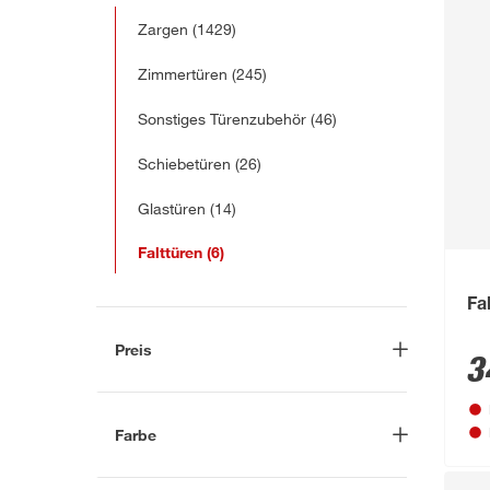
Zargen
(1429)
Zimmertüren
(245)
Sonstiges Türenzubehör
(46)
Schiebetüren
(26)
Glastüren
(14)
Falttüren
(6)
Fa
Preis
3
-
€
Farbe
Beige
(5)