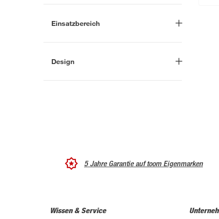
-
mm
Einsatzbereich
Innenbereich
(1)
Design
Kiefer
(5)
natur
(5)
5 Jahre Garantie auf toom Eigenmarken
Wissen & Service
Unterne