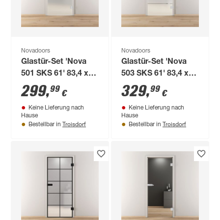
Novadoors
Novadoors
Glastür-Set 'Nova
Glastür-Set 'Nova
501 SKS 61' 83,4 x
503 SKS 61' 83,4 x
197,2 cm, rechts
197,2 cm, rechts
299
,
329
,
99
99
€
€
Keine Lieferung nach
Keine Lieferung nach
Hause
Hause
Troisdorf
Troisdorf
Bestellbar in
Bestellbar in