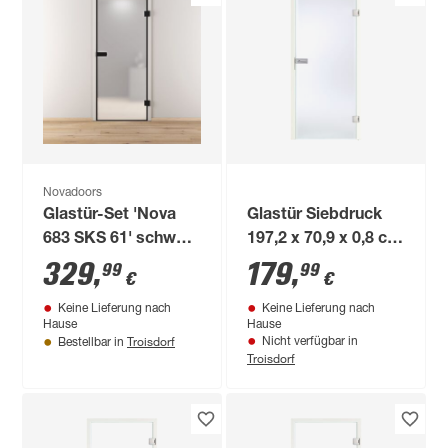
Novadoors
Glastür-Set 'Nova
Glastür Siebdruck
683 SKS 61' schwarz
197,2 x 70,9 x 0,8 cm
83,4 x 197,2 cm,
rechts 63/00-E
329
,
179
,
99
99
€
€
rechts
Keine Lieferung nach
Keine Lieferung nach
Hause
Hause
Troisdorf
Nicht verfügbar in
Bestellbar in
Troisdorf