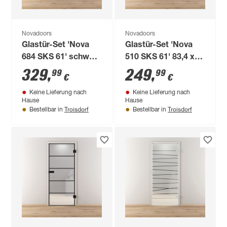
Novadoors
Novadoors
Glastür-Set 'Nova
Glastür-Set 'Nova
684 SKS 61' schwarz
510 SKS 61' 83,4 x
83,4 x 197,2 cm,
197,2 cm, rechts
329
,
249
,
99
99
€
€
rechts
Keine Lieferung nach
Keine Lieferung nach
Hause
Hause
Troisdorf
Troisdorf
Bestellbar in
Bestellbar in