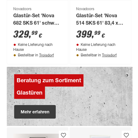
Novadoors
Novadoors
Glastür-Set 'Nova
Glastür-Set 'Nova
682 SKS 61' schwarz
514 SKS 61' 83,4 x
83,4 x 197,2 cm,
197,2 cm, rechts
329
,
399
,
99
99
€
€
rechts
Keine Lieferung nach
Keine Lieferung nach
Hause
Hause
Troisdorf
Troisdorf
Bestellbar in
Bestellbar in
Beratung zum Sortiment
Glastüren
Mehr erfahren