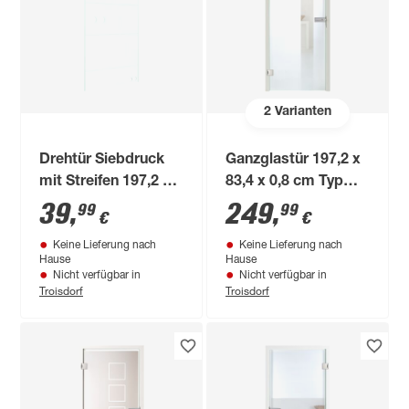
2
Varianten
Drehtür Siebdruck
Ganzglastür 197,2 x
mit Streifen 197,2 x
83,4 x 0,8 cm Typ
83,4 x 0,8 cm
62/29-07 links
39
,
249
,
99
99
€
€
Keine Lieferung nach
Keine Lieferung nach
Hause
Hause
Nicht verfügbar in
Nicht verfügbar in
Troisdorf
Troisdorf